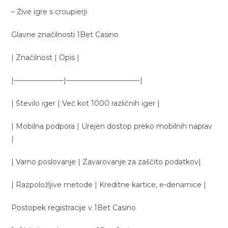
– Žive igre s croupierji
Glavne značilnosti 1Bet Casino
| Značilnost | Opis |
|———————|——————————-|
| Število iger | Več kot 1000 različnih iger |
| Mobilna podpora | Urejen dostop preko mobilnih naprav
|
| Varno poslovanje | Zavarovanje za zaščito podatkov|
| Razpoložljive metode | Kreditne kartice, e-denarnice |
Postopek registracije v 1Bet Casino