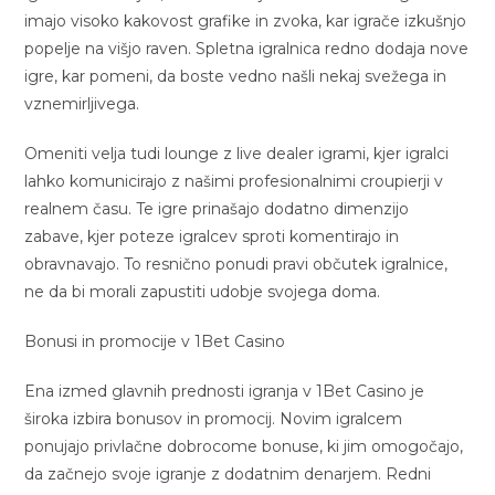
imajo visoko kakovost grafike in zvoka, kar igrače izkušnjo
popelje na višjo raven. Spletna igralnica redno dodaja nove
igre, kar pomeni, da boste vedno našli nekaj svežega in
vznemirljivega.
Omeniti velja tudi lounge z live dealer igrami, kjer igralci
lahko komunicirajo z našimi profesionalnimi croupierji v
realnem času. Te igre prinašajo dodatno dimenzijo
zabave, kjer poteze igralcev sproti komentirajo in
obravnavajo. To resnično ponudi pravi občutek igralnice,
ne da bi morali zapustiti udobje svojega doma.
Bonusi in promocije v 1Bet Casino
Ena izmed glavnih prednosti igranja v 1Bet Casino je
široka izbira bonusov in promocij. Novim igralcem
ponujajo privlačne dobrocome bonuse, ki jim omogočajo,
da začnejo svoje igranje z dodatnim denarjem. Redni