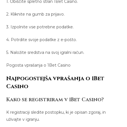
1. Obiščite spletno stran 1Bet Casino.
2. Kliknite na gumb za prijavo.
3. Izpolnite vse potrebne podatke.
4. Potrdite svoje podatke z e-pošto.
5. Naložite sredstva na svoj igralni račun.
Pogosta vprašanja o 1Bet Casino
Najpogostejša vprašanja o 1Bet
Casino
Kako se registriram v 1Bet Casino?
K registraciji sledite postopku, ki je opisan zgoraj, in
uživajte v igranju.