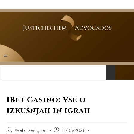
1Bet Casino: Vse o
izkušnjah in igrah
Web Designer
11/05/2026