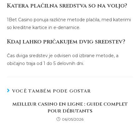
Katera plačilna sredstva so na voljo?
1Bet Casino ponuja različne metode plačila, med katerimi
so kreditne kartice in e-denarnice.
Kdaj lahko pričakujem dvig sredstev?
Čas dviga sredstev je odvisen od izbrane metode, a
običajno traja od 1 do 5 delovnih dni.
VOCÊ TAMBÉM PODE GOSTAR
meilleur casino en ligne : guide complet
pour débutants
06/05/2026