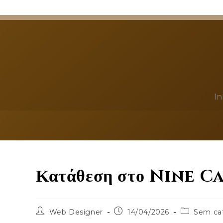
In
Κατάθεση στο Nine C
Web Designer
14/04/2026
Sem ca