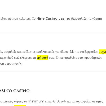
ν εξυπηρέτηση πελατών. Το
Nine Casino casino
διασφαλίζει τα νόμιμα
, ασφαλείς και ευέλικτες εναλλακτικές για όλους. Με τις επεξεργασίες
συχν
παιχνιδιού ενώ ελέγχετε τα
χρήματά
σας. Επικεντρωθείτε στις προωθητικές
ογή στρατηγικής.
 Casino casino;
πιστωτικές κάρτες το minimum είναι €10, ενώ για τα πορτοφόλια οι τιμές