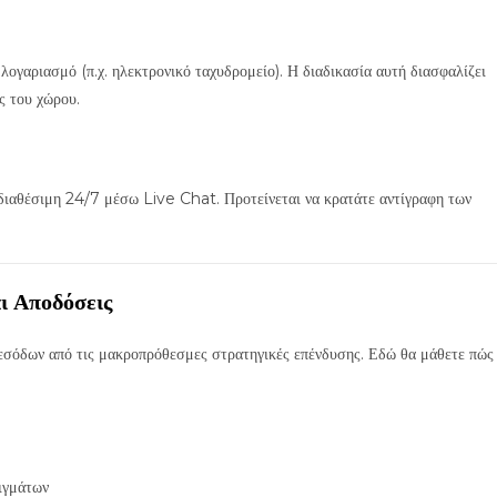
ογαριασμό (π.χ. ηλεκτρονικό ταχυδρομείο). Η διαδικασία αυτή διασφαλίζει
ς του χώρου.
 διαθέσιμη 24/7 μέσω Live Chat. Προτείνεται να κρατάτε αντίγραφη των
ι Αποδόσεις
εσόδων από τις μακροπρόθεσμες στρατηγικές επένδυσης. Εδώ θα μάθετε πώς
ιγμάτων