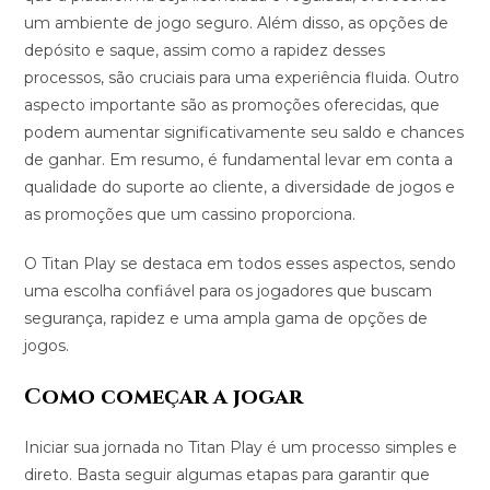
um ambiente de jogo seguro. Além disso, as opções de
depósito e saque, assim como a rapidez desses
processos, são cruciais para uma experiência fluida. Outro
aspecto importante são as promoções oferecidas, que
podem aumentar significativamente seu saldo e chances
de ganhar. Em resumo, é fundamental levar em conta a
qualidade do suporte ao cliente, a diversidade de jogos e
as promoções que um cassino proporciona.
O Titan Play se destaca em todos esses aspectos, sendo
uma escolha confiável para os jogadores que buscam
segurança, rapidez e uma ampla gama de opções de
jogos.
Como começar a jogar
Iniciar sua jornada no Titan Play é um processo simples e
direto. Basta seguir algumas etapas para garantir que