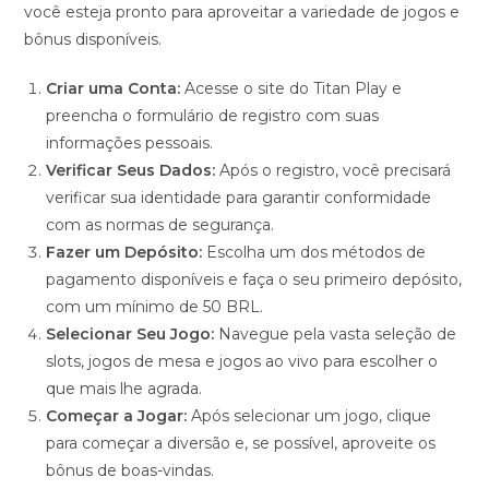
você esteja pronto para aproveitar a variedade de jogos e
bônus disponíveis.
Criar uma Conta:
Acesse o site do Titan Play e
preencha o formulário de registro com suas
informações pessoais.
Verificar Seus Dados:
Após o registro, você precisará
verificar sua identidade para garantir conformidade
com as normas de segurança.
Fazer um Depósito:
Escolha um dos métodos de
pagamento disponíveis e faça o seu primeiro depósito,
com um mínimo de 50 BRL.
Selecionar Seu Jogo:
Navegue pela vasta seleção de
slots, jogos de mesa e jogos ao vivo para escolher o
que mais lhe agrada.
Começar a Jogar:
Após selecionar um jogo, clique
para começar a diversão e, se possível, aproveite os
bônus de boas-vindas.