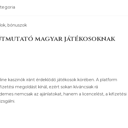
tegoria
dok, bónuszok
útmutató magyar játékosoknak
ine kaszinók iránt érdeklődő játékosok körében. A platform
fizetési megoldást kínál, ezért sokan kíváncsiak rá
demes nemcsak az ajánlatokat, hanem a licencelést, a kifizetési
zsgálni.