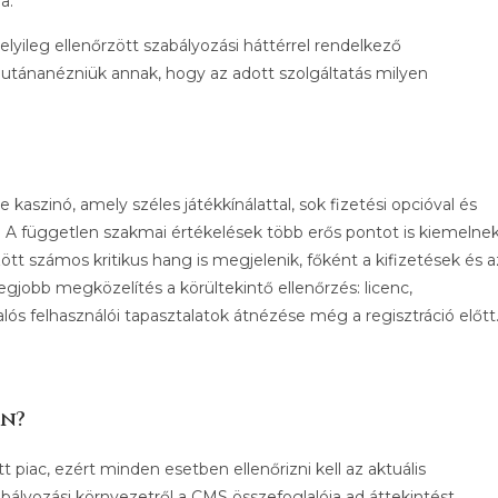
a.
elyileg ellenőrzött szabályozási háttérrel rendelkező
 utánanézniük annak, hogy az adott szolgáltatás milyen
kaszinó, amely széles játékkínálattal, sok fizetési opcióval és
 A független szakmai értékelések több erős pontot is kiemelnek
ött számos kritikus hang is megjelenik, főként a kifizetések és a
egjobb megközelítés a körültekintő ellenőrzés: licenc,
alós felhasználói tapasztalatok átnézése még a regisztráció előtt
on?
piac, ezért minden esetben ellenőrizni kell az aktuális
bályozási környezetről a CMS összefoglalója ad áttekintést.