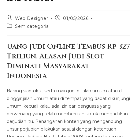
Web Designer
01/05/2026
Sem categoria
Uang Judi Online Tembus Rp 327
Triliun, Alasan Judi Slot
Diminati Masyarakat
Indonesia
Barang siapa ikut serta main judi di jalan umum atau di
pinggir jalan umum atau di tempat yang dapat dikunjungi
umum, kecuali kalau ada izin dari penguasa yang
berwenang yang telah memberi izin untuk mengadakan
perjudian itu. Penanganan konten yang mengandung
unsur perjudian dilakukan sesuai dengan ketentuan
Undang-Undang No. 11 Tahun 2008 tentang Informasi