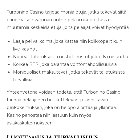
Turbonino Casino tarjoaa monia etuja, jotka tekevät siitä
erinomaisen valinnan online-pelaamiseen. Tässä
muutamia keskeisiä etuja, joita pelaajat voivat hyödyntää:
Laaja pelivalikoima, joka kattaa niin kolikkopelit kuin
live-kasinot
Nopeat talletukset ja nostot; nostot jopa 18 minuuttia
Korkea RTP, joka parantaa voittomahdollisuuksia
Monipuoliset maksutavat, jotka tekevät talletuksista
turvallisia
Yhteenvetona voidaan todeta, että Turbonino Casino
tarjoaa pelaajilleen houkuttelevan ja jännittävän
pelikokemuksen, joka on helppo aloittaa ja ylläpitää.
Kasino panostaa niin laatuun kuin myös
asiakaskokemukseen.
Luottamus ja turvallisuus