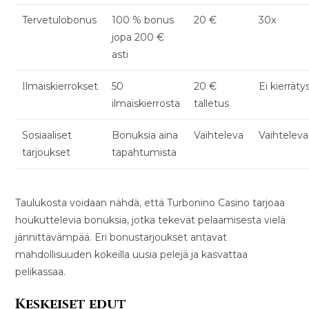
Tervetulobonus
100 % bonus
20 €
30x
jopa 200 €
asti
Ilmaiskierrokset
50
20 €
Ei kierräty
ilmaiskierrosta
talletus
Sosiaaliset
Bonuksia aina
Vaihteleva
Vaihteleva
tarjoukset
tapahtumista
Taulukosta voidaan nähdä, että Turbonino Casino tarjoaa
houkuttelevia bonuksia, jotka tekevät pelaamisesta vielä
jännittävämpää. Eri bonustarjoukset antavat
mahdollisuuden kokeilla uusia pelejä ja kasvattaa
pelikassaa.
Keskeiset edut