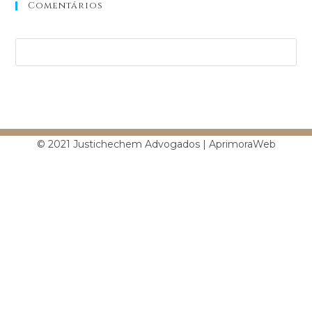
Comentários
© 2021 Justichechem Advogados | AprimoraWeb