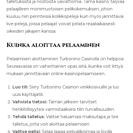
talletuksista ja nostoista vaivattomia. Tämä kasino tarjoaa
pelaajilleen monimuotoisen pelikokemuksen, johon
kuuluu niin perinteisiä kolikkopelejä kuin myös jännittäviä
live-pelejä, joissa pelaajat voivat pelata reaaliaikaisesti
oikeiden jakajien kanssa.
Kuinka aloittaa pelaaminen
Pelaamisen aloittaminen Turbonino Casinolla on helppoa.
Seuraavassa on vaiheittainen opas siitä, kuinka voit liittyä
mukaan jännittävään online-kasinopelaamiseen.
Luo tili:
Siirry Turbonino Casinon verkkosivuille ja luo
uusi käyttäjätili.
Vahvista tietosi:
Tämän jälkeen tarvitset
henkilöllisyytesi varmistaaksesi tilin turvallisuuden.
Tehdä talletus:
Valitse haluamasi maksutapa ja tee
talletus, jotta voit aloittaa pelaamisen.
Valitse pelisi:
Selaa laajaa pelivalikoimaa ja löydä