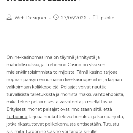
Web Designer
27/06/2026
public
Online-kasinomaailma on täynnä jännitystä ja
mahdollisuuksia, ja Turbonino Casino on yksi sen
mielenkiintoisimmista toimijoista. Tämä kasino tarjoaa
nopean pääsyn erinomaisiin live-kasinopeleihin ja laajaan
valikoimaan kolikkopelejä. Pelaajat voivat nauttia
turvallisista talletuksista ja monista maksuvaihtoehdoista,
mikä tekee pelaamisesta vaivatonta ja miellyttävää.
Erityisesti monet pelaajat ovat innoissaan siitä, että
Turbonino
tarjoaa houkuttelevia bonuksia ja kampanjoita,
jotka rikastuttavat pelikokemusta entisestään. Tutustu
siis, mitä Turbonino Casino voi tarjota sinulle!