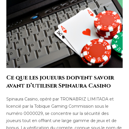
Ce que les joueurs doivent savoir
avant d’utiliser Spinaura Casino
Spinaura Casino, opéré par TRONABRIZ LIMITADA et
licencié par la Tobique Gaming Commission sous le
numéro 0000029, se concentre sur la sécurité des
joueurs tout en offrant une large gamme de jeux et de
bonus. La vérification du compte, connue sous le nom de