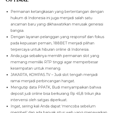
Permainan ketangkasan yang bertentangan dengan
hukum di Indonesia ini juga menjadi salah satu
ancaman baru yang dikhawatirkan merusak generasi
bangsa.
Dengan layanan pelanggan yang responsif dan fokus
pada kepuasan pemain, 188BET menjadi pilihan
terpercaya untuk hiburan online di Indonesia.
Anda juga sebaiknya memilih permainan slot yang
memang memiliki RTP tinggi agar memperbesar
kesempatan untuk menang.
JAKARTA, KOMPAS.TV – Judi slot tengah menjadi
ramai menjadi perbincangan hangat.
Mengutip data PPATK, Budi menyampaikan bahwa
deposit judi online bisa berkurang Rp 45,8 triliun jika
intervensi oleh satgas diperkuat.
Ingat, sering kali Anda dapat ‘mencoba sebelum
membeli’ dan ada banyak situs web yang menawarkan