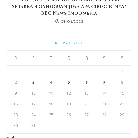
sebabkan gangguan jiwa Apa ciri-cirinya?
BBC News Indonesia
08/04/2026
AGOSTO 2026
D
S
T
Q
Q
S
S
1
2
3
4
5
6
7
8
9
10
11
12
13
14
15
16
17
18
19
20
21
22
23
24
25
26
27
28
29
30
31
« jul