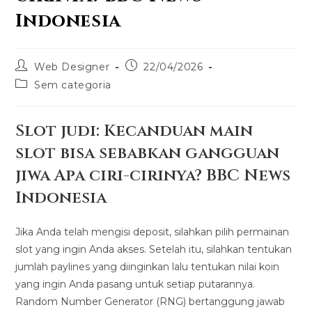
Indonesia
Web Designer
22/04/2026
Sem categoria
Slot judi: Kecanduan main
slot bisa sebabkan gangguan
jiwa Apa ciri-cirinya? BBC News
Indonesia
Jika Anda telah mengisi deposit, silahkan pilih permainan
slot yang ingin Anda akses. Setelah itu, silahkan tentukan
jumlah paylines yang diinginkan lalu tentukan nilai koin
yang ingin Anda pasang untuk setiap putarannya.
Random Number Generator (RNG) bertanggung jawab