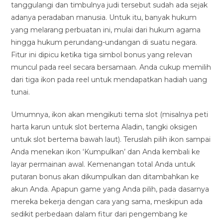
tanggulangi dan timbulnya judi tersebut sudah ada sejak
adanya peradaban manusia. Untuk itu, banyak hukum
yang melarang perbuatan ini, mulai dari hukum agama
hingga hukum perundang-undangan di suatu negara.
Fitur ini dipicu ketika tiga simbol bonus yang relevan
muncul pada reel secara bersamaan. Anda cukup memilih
dari tiga ikon pada reel untuk mendapatkan hadiah uang
tunai.
Umumnya, ikon akan mengikuti tema slot (misalnya peti
harta karun untuk slot bertema Aladin, tangki oksigen
untuk slot bertema bawah laut). Teruslah pilih ikon sampai
Anda menekan ikon ‘Kumpulkan’ dan Anda kembali ke
layar permainan awal. Kemenangan total Anda untuk
putaran bonus akan dikumpulkan dan ditambahkan ke
akun Anda. Apapun game yang Anda pilih, pada dasarnya
mereka bekerja dengan cara yang sama, meskipun ada
sedikit perbedaan dalam fitur dari pengembang ke