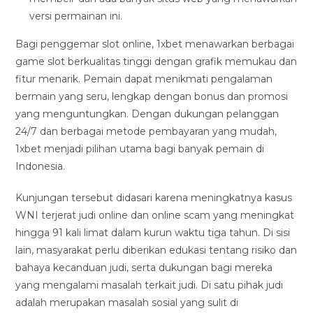
versi permainan ini.
Bagi penggemar slot online, 1xbet menawarkan berbagai
game slot berkualitas tinggi dengan grafik memukau dan
fitur menarik. Pemain dapat menikmati pengalaman
bermain yang seru, lengkap dengan bonus dan promosi
yang menguntungkan. Dengan dukungan pelanggan
24/7 dan berbagai metode pembayaran yang mudah,
1xbet menjadi pilihan utama bagi banyak pemain di
Indonesia.
Kunjungan tersebut didasari karena meningkatnya kasus
WNI terjerat judi online dan online scam yang meningkat
hingga 91 kali limat dalam kurun waktu tiga tahun. Di sisi
lain, masyarakat perlu diberikan edukasi tentang risiko dan
bahaya kecanduan judi, serta dukungan bagi mereka
yang mengalami masalah terkait judi. Di satu pihak judi
adalah merupakan masalah sosial yang sulit di