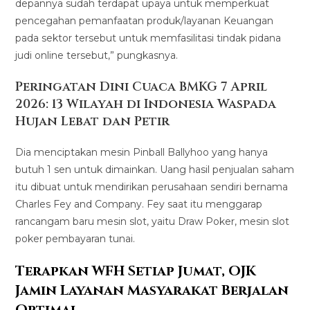
depannya sudah terdapat upaya untuk memperkuat
pencegahan pemanfaatan produk/layanan Keuangan
pada sektor tersebut untuk memfasilitasi tindak pidana
judi online tersebut,” pungkasnya.
Peringatan Dini Cuaca BMKG 7 April
2026: 13 Wilayah di Indonesia Waspada
Hujan Lebat dan Petir
Dia menciptakan mesin Pinball Ballyhoo yang hanya
butuh 1 sen untuk dimainkan. Uang hasil penjualan saham
itu dibuat untuk mendirikan perusahaan sendiri bernama
Charles Fey and Company. Fey saat itu menggarap
rancangam baru mesin slot, yaitu Draw Poker, mesin slot
poker pembayaran tunai.
Terapkan WFH Setiap Jumat, OJK
Jamin Layanan Masyarakat Berjalan
Optimal