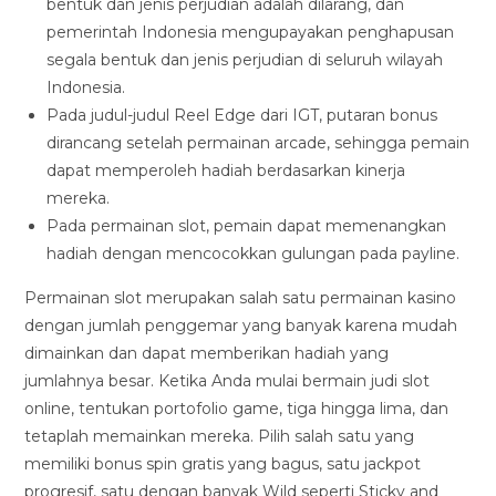
bentuk dan jenis perjudian adalah dilarang, dan
pemerintah Indonesia mengupayakan penghapusan
segala bentuk dan jenis perjudian di seluruh wilayah
Indonesia.
Pada judul-judul Reel Edge dari IGT, putaran bonus
dirancang setelah permainan arcade, sehingga pemain
dapat memperoleh hadiah berdasarkan kinerja
mereka.
Pada permainan slot, pemain dapat memenangkan
hadiah dengan mencocokkan gulungan pada payline.
Permainan slot merupakan salah satu permainan kasino
dengan jumlah penggemar yang banyak karena mudah
dimainkan dan dapat memberikan hadiah yang
jumlahnya besar. Ketika Anda mulai bermain judi slot
online, tentukan portofolio game, tiga hingga lima, dan
tetaplah memainkan mereka. Pilih salah satu yang
memiliki bonus spin gratis yang bagus, satu jackpot
progresif, satu dengan banyak Wild seperti Sticky and