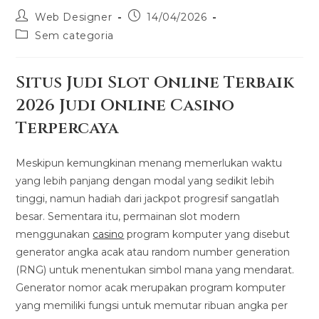
Web Designer
14/04/2026
Sem categoria
Situs Judi Slot Online Terbaik
2026 Judi Online Casino
Terpercaya
Meskipun kemungkinan menang memerlukan waktu
yang lebih panjang dengan modal yang sedikit lebih
tinggi, namun hadiah dari jackpot progresif sangatlah
besar. Sementara itu, permainan slot modern
menggunakan
casino
program komputer yang disebut
generator angka acak atau random number generation
(RNG) untuk menentukan simbol mana yang mendarat.
Generator nomor acak merupakan program komputer
yang memiliki fungsi untuk memutar ribuan angka per