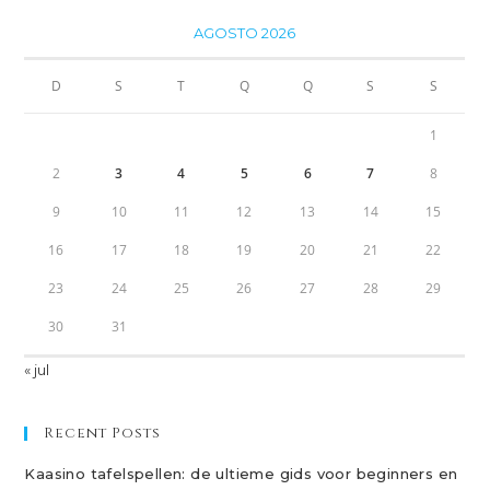
AGOSTO 2026
D
S
T
Q
Q
S
S
1
2
3
4
5
6
7
8
9
10
11
12
13
14
15
16
17
18
19
20
21
22
23
24
25
26
27
28
29
30
31
« jul
Recent Posts
Kaasino tafelspellen: de ultieme gids voor beginners en