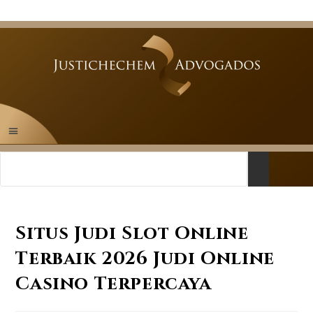
Situs Judi Slot Online
Terbaik 2026 Judi Online
Casino Terpercaya