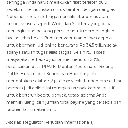
sehingga Anda harus melakukan riset terlebih dulu
sebelum memutuskan untuk taruhan dengan uang asli.
Neberapa mesin slot juga memiliki fitur bonus atau
simbol khusus, seperti Wilds dan Scatters, yang dapat
meningkatkan peluang pemain untuk memenangkan
hadiah lebih besar. Budi menyebutkan bahwa deposit
untuk bermain judi online berkurang Rp 34,5 triliun sejak
adanya satuan tugas alias satgas. Selain itu, akses
masyarakat terhadap judi online menurun 50%,
berdasarkan data PPATK. Menteri Koordinator Bidang
Politik, Hukum, dan Keamanan Hadi Tjahjanto
mengatakan sekitar 3,2 juta masyarakat Indonesia saat ini
bermain judi online. Ini mungkin tampak kontra-intuitif
untuk bertaruh begitu banyak, tetapi selama Anda
memiliki uang, pilih jumlah total payline yang tersedia dan
taruhan koin maksimum.
Asosiasi Regulator Perjudian Internasional ()