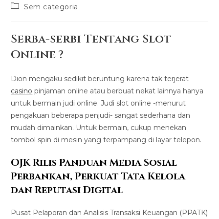
Sem categoria
Serba-serbi Tentang Slot
Online ?
Dion mengaku sedikit beruntung karena tak terjerat
casino
pinjaman online atau berbuat nekat lainnya hanya
untuk bermain judi online. Judi slot online -menurut
pengakuan beberapa penjudi- sangat sederhana dan
mudah dimainkan. Untuk bermain, cukup menekan
tombol spin di mesin yang terpampang di layar telepon.
OJK Rilis Panduan Media Sosial
Perbankan, Perkuat Tata Kelola
dan Reputasi Digital
Pusat Pelaporan dan Analisis Transaksi Keuangan (PPATK)