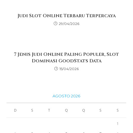
Judi Slot Online Terbaru Terpercaya
29/04/2026
7 Jenis Judi Online Paling Populer, Slot
Dominasi GoodStats Data
15/04/2026
AGOSTO 2026
D
S
T
Q
Q
S
S
1