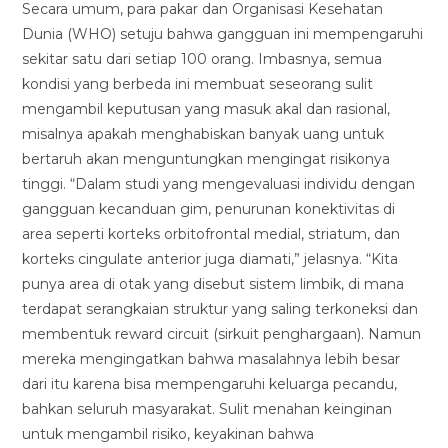
Secara umum, para pakar dan Organisasi Kesehatan
Dunia (WHO) setuju bahwa gangguan ini mempengaruhi
sekitar satu dari setiap 100 orang. Imbasnya, semua
kondisi yang berbeda ini membuat seseorang sulit
mengambil keputusan yang masuk akal dan rasional,
misalnya apakah menghabiskan banyak uang untuk
bertaruh akan menguntungkan mengingat risikonya
tinggi. “Dalam studi yang mengevaluasi individu dengan
gangguan kecanduan gim, penurunan konektivitas di
area seperti korteks orbitofrontal medial, striatum, dan
korteks cingulate anterior juga diamati,” jelasnya. “Kita
punya area di otak yang disebut sistem limbik, di mana
terdapat serangkaian struktur yang saling terkoneksi dan
membentuk reward circuit (sirkuit penghargaan). Namun
mereka mengingatkan bahwa masalahnya lebih besar
dari itu karena bisa mempengaruhi keluarga pecandu,
bahkan seluruh masyarakat. Sulit menahan keinginan
untuk mengambil risiko, keyakinan bahwa