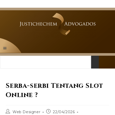
Serba-serbi Tentang Slot
Online ?
Web Designer
22/04/2026