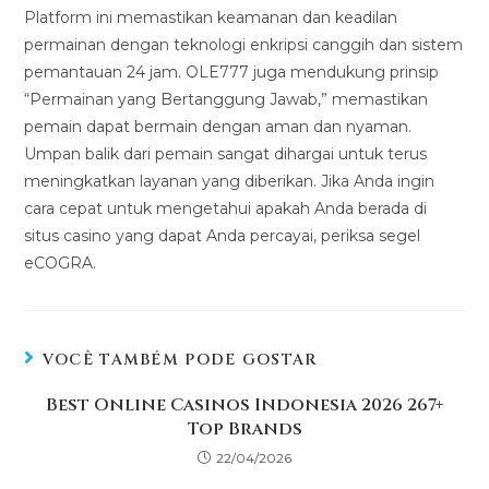
Platform ini memastikan keamanan dan keadilan
permainan dengan teknologi enkripsi canggih dan sistem
pemantauan 24 jam. OLE777 juga mendukung prinsip
“Permainan yang Bertanggung Jawab,” memastikan
pemain dapat bermain dengan aman dan nyaman.
Umpan balik dari pemain sangat dihargai untuk terus
meningkatkan layanan yang diberikan. Jika Anda ingin
cara cepat untuk mengetahui apakah Anda berada di
situs casino yang dapat Anda percayai, periksa segel
eCOGRA.
VOCÊ TAMBÉM PODE GOSTAR
Best Online Casinos Indonesia 2026 267+
Top Brands
22/04/2026