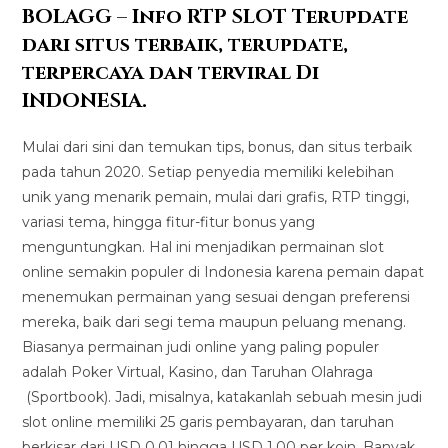
BOLAGG – Info RTP SLOT Terupdate
dari situs terbaik, terupdate,
terpercaya dan terviral Di
INDONESIA.
Mulai dari sini dan temukan tips, bonus, dan situs terbaik
pada tahun 2020. Setiap penyedia memiliki kelebihan
unik yang menarik pemain, mulai dari grafis, RTP tinggi,
variasi tema, hingga fitur-fitur bonus yang
menguntungkan. Hal ini menjadikan permainan slot
online semakin populer di Indonesia karena pemain dapat
menemukan permainan yang sesuai dengan preferensi
mereka, baik dari segi tema maupun peluang menang.
Biasanya permainan judi online yang paling populer
adalah Poker Virtual, Kasino, dan Taruhan Olahraga
(Sportbook). Jadi, misalnya, katakanlah sebuah mesin judi
slot online memiliki 25 garis pembayaran, dan taruhan
berkisar dari USD 0,01 hingga USD 1,00 per koin. Banyak