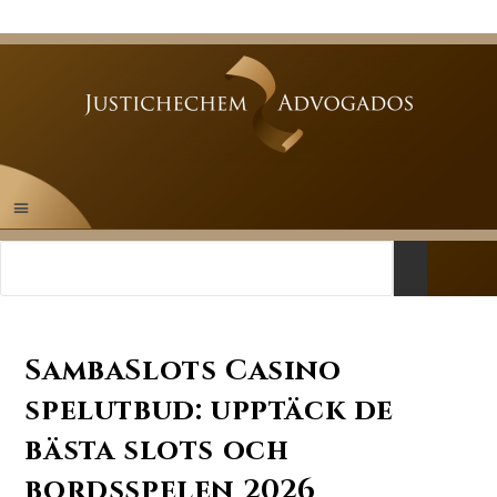
SambaSlots Casino
spelutbud: upptäck de
bästa slots och
bordsspelen 2026