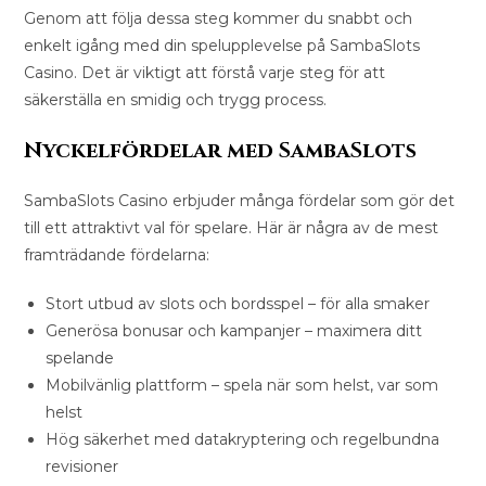
Genom att följa dessa steg kommer du snabbt och
enkelt igång med din spelupplevelse på SambaSlots
Casino. Det är viktigt att förstå varje steg för att
säkerställa en smidig och trygg process.
Nyckelfördelar med SambaSlots
SambaSlots Casino erbjuder många fördelar som gör det
till ett attraktivt val för spelare. Här är några av de mest
framträdande fördelarna:
Stort utbud av slots och bordsspel – för alla smaker
Generösa bonusar och kampanjer – maximera ditt
spelande
Mobilvänlig plattform – spela när som helst, var som
helst
Hög säkerhet med datakryptering och regelbundna
revisioner