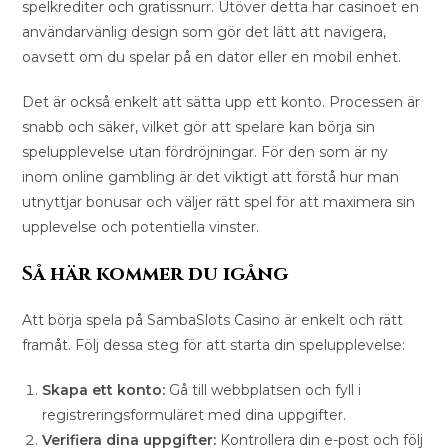
spelkrediter och gratissnurr. Utöver detta har casinoet en
användarvänlig design som gör det lätt att navigera,
oavsett om du spelar på en dator eller en mobil enhet.
Det är också enkelt att sätta upp ett konto. Processen är
snabb och säker, vilket gör att spelare kan börja sin
spelupplevelse utan fördröjningar. För den som är ny
inom online gambling är det viktigt att förstå hur man
utnyttjar bonusar och väljer rätt spel för att maximera sin
upplevelse och potentiella vinster.
Så här kommer du igång
Att börja spela på SambaSlots Casino är enkelt och rätt
framåt. Följ dessa steg för att starta din spelupplevelse:
Skapa ett konto:
Gå till webbplatsen och fyll i
registreringsformuläret med dina uppgifter.
Verifiera dina uppgifter:
Kontrollera din e-post och följ