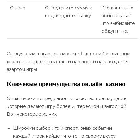
Ставка
Определите сумму и
Это ваш шанс
подтвердите ставку.
выиграть, так
что выбирайте
обдуманно.
Следуя этим шагам, вы сможете быстро и без лишних
хлопот начать делать ставки на спорт и наслаждаться
азартом игры.
Ключевые преимущества онлайн-казино
Онлайн-казино предлагает множество преимуществ,
которые делают игру более интересной и выгодной.
Вот некоторые из них:
Широкий выбор игр и спортивных событий —
каждый игрок найдет что-то по своему вкусу.