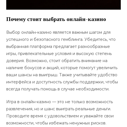
Почему стоит выбрать онлайн-казино
Выбор онлайн-казино является важным шагом для
успешного и безопасного гемблинга. Убедитесь, что
выбранная платформа предлагает разнообразные
игры, привлекательные условия и высокую степень
доверия. Возможно, стоит обратить внимание на
наличие бонусов и акций, которые помогут увеличить
ваши шансы на выигрыш. Также учитывайте удобство
интерфейса и доступность службы поддержки, чтобы
всегда получать помощь в случае необходимости.
Игра в онлайн-казино — это не только возможность
развлечения, но и шанс выиграть реальные деньги.
Проводите время с удовольствием и уважайте свои
возможности, чтобы избежать ненужных рисков.