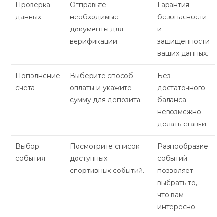
Проверка
Отправьте
Гарантия
данных
необходимые
безопасности
документы для
и
верификации.
защищенности
ваших данных.
Пополнение
Выберите способ
Без
счета
оплаты и укажите
достаточного
сумму для депозита.
баланса
невозможно
делать ставки.
Выбор
Посмотрите список
Разнообразие
события
доступных
событий
спортивных событий.
позволяет
выбрать то,
что вам
интересно.