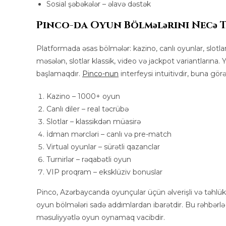
Sosial şəbəkələr – əlavə dəstək
Pinco-da Oyun Bölmələrini Necə 
Platformada əsas bölmələr: kazino, canlı oyunlar, slotl
məsələn, slotlar klassik, video və jackpot variantlarına
başlamaqdır.
Pinco-nun
interfeysi intuitivdir, buna görə
Kazino – 1000+ oyun
Canlı diler – real təcrübə
Slotlar – klassikdən müasirə
İdman mərcləri – canlı və pre-match
Virtual oyunlar – sürətli qazanclar
Turnirlər – rəqabətli oyun
VIP proqram – eksklüziv bonuslar
Pinco, Azərbaycanda oyunçular üçün əlverişli və təhlükə
oyun bölmələri sadə addımlardan ibarətdir. Bu rəhbərl
məsuliyyətlə oyun oynamaq vacibdir.