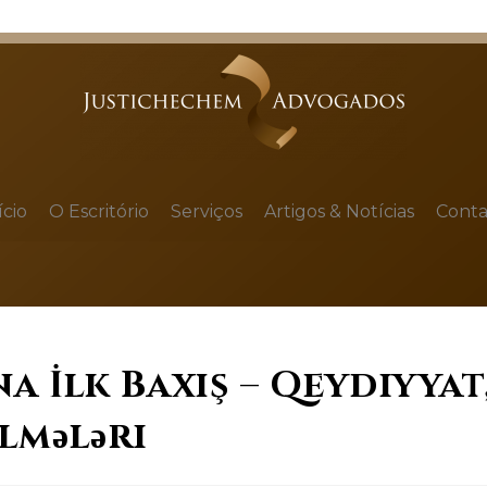
ício
O Escritório
Serviços
Artigos & Notícias
Conta
 İlk Baxış – Qeydiyyat
lmələri