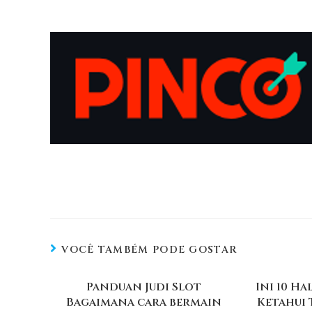
VOCÊ TAMBÉM PODE GOSTAR
Panduan Judi Slot
Ini 10 H
Bagaimana cara bermain
Ketahui 