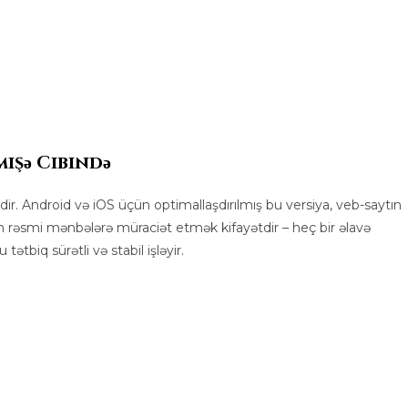
işə Cibində
dir. Android və iOS üçün optimallaşdırılmış bu versiya, veb-saytın
n rəsmi mənbələrə müraciət etmək kifayətdir – heç bir əlavə
ətbiq sürətli və stabil işləyir.