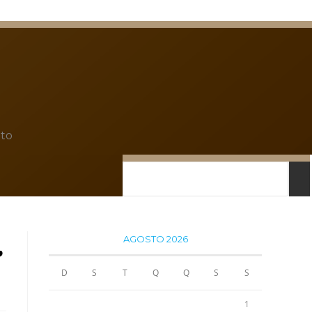
to
,
AGOSTO 2026
D
S
T
Q
Q
S
S
1