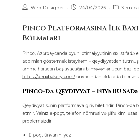
Web Designer
24/04/2026
Sem ca
Pinco Platformasına İlk Baxı
Bölmələri
Pinco, Azərbaycanda oyun ictimaiyyətinin sıx istifadə etd
addımları göstərmək istəyirəm – qeydiyyatdan tutmuş il
amma haradan başlayacağını bilməyənlər üçün bəzi deta
https://deuxbakery.com/
ünvanından əldə edə bilərsin
Pinco-da Qeydiyyat – Niyə Bu Sad
Qeydiyyat sənin platformaya giriş biletindir. Pinco-da 
etmir. Yalnız e-poçt, telefon nömrəsi və şifrə kimi əsa
problemsizdir.
E-poçt ünvanını yaz