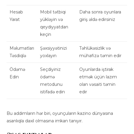
Hesab
Mobil tətbiqi
Daha sonra oyunlara
Yarat
yükləyin və
giriş əldə edirsiniz
qeydiyyatdan
keçin
Məlumatları
Şəxsiyyətinizi
Təhlükəsizlik və
Təsdiqlə
yoxlayın
mühafizə təmin edir
Ödəmə
Seçdiyiniz
Oyunlarda iştirak
Edin
ödəmə
etmək üçün lazım
metodunu
olan vəsaiti təmin
istifadə edin
edir
Bu addımların hər biri, oyunçuların kazino dünyasına
asanlıqla daxil olmasına imkan tanıyır.