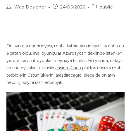
Web Designer
24/06/2026
public
Onlayn qumar dünyası, mobil tətbiqlərin inkişafı ilə daha da
əlçatan oldu. İndi oyunçular Azərbaycan daxilində istənilən
yerdən sevimli oyunlarını oynaya bilərlər. Bu yazıda, onlayn
kazino oyunları, xüsusilə
casino Pinco
platforması və mobil
tətbiqlərin üstünlüklərini araşdıracağıq, eləcə də onların
necə işlədiyini izah edəcəyik.