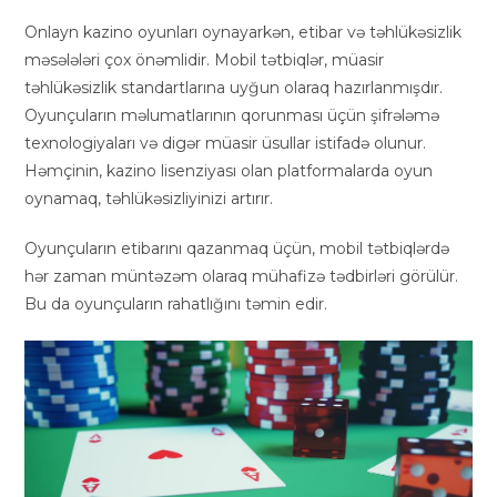
Onlayn kazino oyunları oynayarkən, etibar və təhlükəsizlik
məsələləri çox önəmlidir. Mobil tətbiqlər, müasir
təhlükəsizlik standartlarına uyğun olaraq hazırlanmışdır.
Oyunçuların məlumatlarının qorunması üçün şifrələmə
texnologiyaları və digər müasir üsullar istifadə olunur.
Həmçinin, kazino lisenziyası olan platformalarda oyun
oynamaq, təhlükəsizliyinizi artırır.
Oyunçuların etibarını qazanmaq üçün, mobil tətbiqlərdə
hər zaman müntəzəm olaraq mühafizə tədbirləri görülür.
Bu da oyunçuların rahatlığını təmin edir.