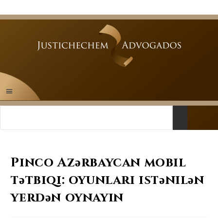
Pinco Azərbaycan mobil
tətbiqi: oyunları istənilən
yerdən oynayın