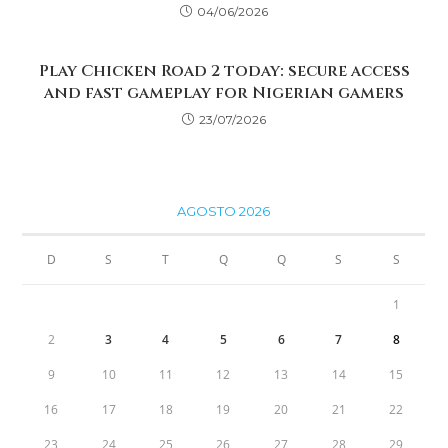
04/06/2026
Play Chicken Road 2 today: secure access
and fast gameplay for Nigerian gamers
23/07/2026
AGOSTO 2026
D
S
T
Q
Q
S
S
1
2
3
4
5
6
7
8
9
10
11
12
13
14
15
16
17
18
19
20
21
22
23
24
25
26
27
28
29