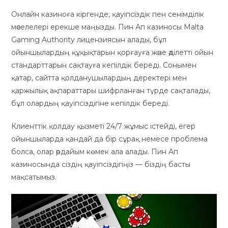
Онлайн казиноға кіргенде, қауіпсіздік пен сенімділік
мәселелері ерекше маңызды. Пин Ап казиносы Malta
Gaming Authority лицензиясын алады, бұл
ойыншылардың құқықтарын қорғауға және әділетті ойын
стандарттарын сақтауға кепілдік береді. Сонымен
қатар, сайтта қолданушылардың деректері мен
қаржылық ақпараттары шифрланған түрде сақталады,
бұл олардың қауіпсіздігіне кепілдік береді.
Клиенттік қолдау қызметі 24/7 жұмыс істейді, егер
ойыншыларда қандай да бір сұрақ немесе проблема
болса, олар әрдайым көмек ала алады. Пин Ап
казиносында сіздің қауіпсіздігіңіз — біздің басты
мақсатымыз.