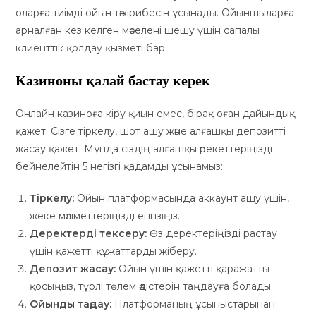
оларға тиімді ойын тәжірибесін ұсынады. Ойыншыларға
арналған кез келген мәселені шешу үшін сапалы
клиенттік қолдау қызметі бар.
Казиноны қалай бастау керек
Онлайн казиноға кіру қиын емес, бірақ оған дайындық
қажет. Сізге тіркелу, шот ашу және алғашқы депозитті
жасау қажет. Мұнда сіздің алғашқы әрекеттеріңізді
бейнелейтін 5 негізгі қадамды ұсынамыз:
Тіркелу:
Ойын платформасында аккаунт ашу үшін,
жеке мәліметтеріңізді енгізіңіз.
Деректерді тексеру:
Өз деректеріңізді растау
үшін қажетті құжаттарды жіберу.
Депозит жасау:
Ойын үшін қажетті қаражатты
қосыңыз, түрлі төлем әдістерін таңдауға болады.
Ойынды таңдау:
Платформаның ұсыныстарынан