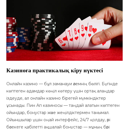
Казиноға практикалық кіру нүктесі
Онлайн казино — бұл заманауи әлемнің бөлігі. Бүгінде
көптеген адамдар көңіл көтеру үшін ортақ алаңдар
іздеуде, ал онлайн казино бірегей мүмкіндіктер
ұсынады. Пин Ап казиносы — таңдай алатын көптеген
ойындар, бонустар және жеңілдіктермен танымал.
Ойыншылар үшін оңай интерфейс, 24/7 қолдау, әрі
бәсекеге қабілетті ақшалай бонустар — мұның бәрі