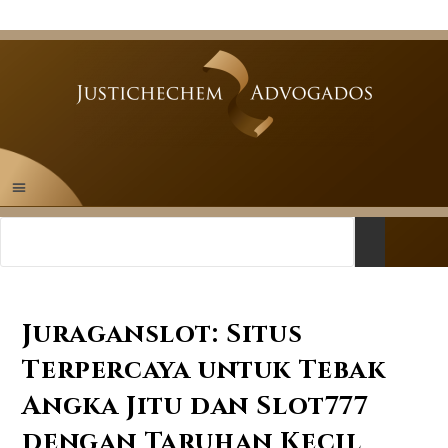
Juraganslot: Situs
Terpercaya untuk Tebak
Angka Jitu dan Slot777
dengan Taruhan Kecil