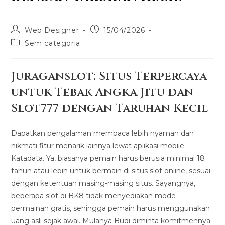
Web Designer
15/04/2026
Sem categoria
Juraganslot: Situs Terpercaya
untuk Tebak Angka Jitu dan
Slot777 dengan Taruhan Kecil
Dapatkan pengalaman membaca lebih nyaman dan
nikmati fitur menarik lainnya lewat aplikasi mobile
Katadata. Ya, biasanya pemain harus berusia minimal 18
tahun atau lebih untuk bermain di situs slot online, sesuai
dengan ketentuan masing-masing situs. Sayangnya,
beberapa slot di BK8 tidak menyediakan mode
permainan gratis, sehingga pemain harus menggunakan
uang asli sejak awal. Mulanya Budi diminta komitmennya