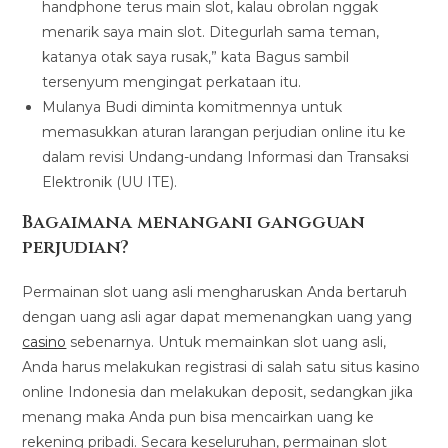
handphone terus main slot, kalau obrolan nggak
menarik saya main slot. Ditegurlah sama teman,
katanya otak saya rusak,” kata Bagus sambil
tersenyum mengingat perkataan itu.
Mulanya Budi diminta komitmennya untuk
memasukkan aturan larangan perjudian online itu ke
dalam revisi Undang-undang Informasi dan Transaksi
Elektronik (UU ITE).
Bagaimana menangani gangguan
perjudian?
Permainan slot uang asli mengharuskan Anda bertaruh
dengan uang asli agar dapat memenangkan uang yang
casino
sebenarnya. Untuk memainkan slot uang asli,
Anda harus melakukan registrasi di salah satu situs kasino
online Indonesia dan melakukan deposit, sedangkan jika
menang maka Anda pun bisa mencairkan uang ke
rekening pribadi. Secara keseluruhan, permainan slot