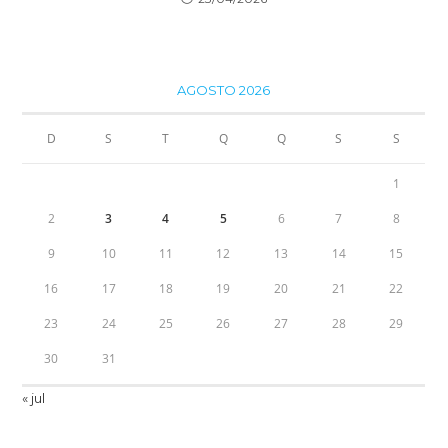
AGOSTO 2026
D
S
T
Q
Q
S
S
1
2
3
4
5
6
7
8
9
10
11
12
13
14
15
16
17
18
19
20
21
22
23
24
25
26
27
28
29
30
31
« jul