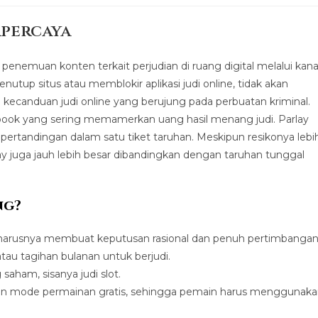
rpercaya
nemuan konten terkait perjudian di ruang digital melalui kana
nutup situs atau memblokir aplikasi judi online, tidak akan
h kecanduan judi online yang berujung pada perbuatan kriminal.
book yang sering memamerkan uang hasil menang judi. Parlay
ertandingan dalam satu tiket taruhan. Meskipun resikonya lebi
ay juga jauh lebih besar dibandingkan dengan taruhan tunggal
ng?
ang seharusnya membuat keputusan rasional dan penuh pertimbangan
tau tagihan bulanan untuk berjudi.
saham, sisanya judi slot.
kan mode permainan gratis, sehingga pemain harus menggunak