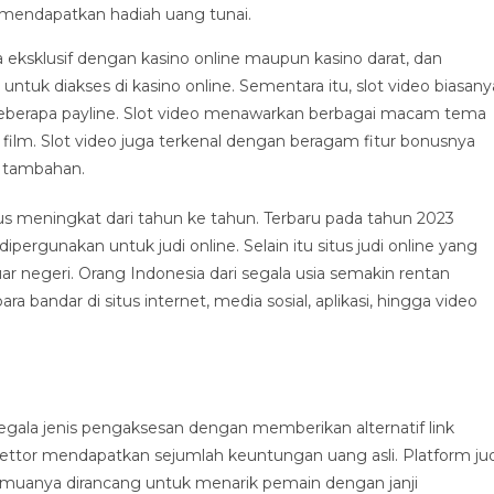
k mendapatkan hadiah uang tunai.
eksklusif dengan kasino online maupun kasino darat, dan
uk diakses di kasino online. Sementara itu, slot video biasany
beberapa payline. Slot video menawarkan berbagai macam tema
film. Slot video juga terkenal dengan beragam fitur bonusnya
 tambahan.
terus meningkat dari tahun ke tahun. Terbaru pada tahun 2023
pergunakan untuk judi online. Selain itu situs judi online yang
ar negeri. Orang Indonesia dari segala usia semakin rentan
ra bandar di situs internet, media sosial, aplikasi, hingga video
gala jenis pengaksesan dengan memberikan alternatif link
ttor mendapatkan sejumlah keuntungan uang asli. Platform jud
emuanya dirancang untuk menarik pemain dengan janji