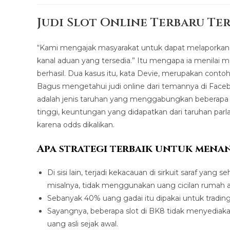
Judi Slot Online Terbaru Te
“Kami mengajak masyarakat untuk dapat melaporkan pe
kanal aduan yang tersedia.” Itu mengapa ia menilai me
berhasil. Dua kasus itu, kata Devie, merupakan conto
Bagus mengetahui judi online dari temannya di Face
adalah jenis taruhan yang menggabungkan beberapa p
tinggi, keuntungan yang didapatkan dari taruhan parl
karena odds dikalikan.
Apa strategi terbaik untuk mena
Di sisi lain, terjadi kekacauan di sirkuit saraf y
misalnya, tidak menggunakan uang cicilan rumah a
Sebanyak 40% uang gadai itu dipakai untuk trading 
Sayangnya, beberapa slot di BK8 tidak menyedia
uang asli sejak awal.