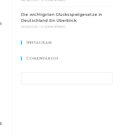
06/08/2026
/
0 COMENTÁRIO
Die wichtigsten Glücksspielgesetze in
Deutschland Ein Überblick
a
05/08/2026
/
0 COMENTÁRIO
Instagram
Comentários
i