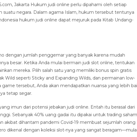
com, Jakarta Hukum judi online perlu dipahami oleh setiap
 suatu negara. Dalam agama Islam, hukum tersebut tentunya
Indonesia hukum judi online dapat mejuruk pada Kitab Undang-
sino dengan jumlah penggemar yang banyak karena mudah
a besar. Ketika Anda mulai bermain judi slot online, tentukan
nkan mereka. Pilih salah satu yang memiliki bonus spin gratis
ak Wild seperti Sticky and Expanding Wilds, dan permainan low-
ra game tersebut, Anda akan mendapatkan nuansa yang lebih ba
ya tetap segar.
ng imun dari potensi jebakan judi online. Entah itu berasal dari
ggi. Sebanyak 40% uang gadai itu dipakai untuk trading saham
atan akibat dihantam pandemi Covid-19 membuat sejumlah orang
anero dikenal dengan koleksi slot-nya yang sangat beragam—mula