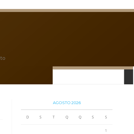
to
AGOSTO 2026
D
S
T
Q
Q
S
S
1