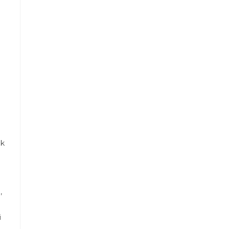
ik
,
i