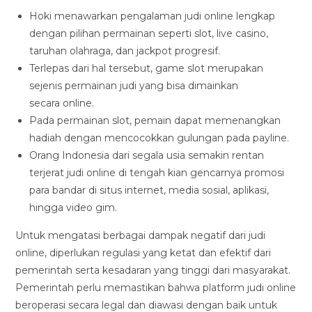
Hoki menawarkan pengalaman judi online lengkap
dengan pilihan permainan seperti slot, live casino,
taruhan olahraga, dan jackpot progresif.
Terlepas dari hal tersebut, game slot merupakan
sejenis permainan judi yang bisa dimainkan
secara online.
Pada permainan slot, pemain dapat memenangkan
hadiah dengan mencocokkan gulungan pada payline.
Orang Indonesia dari segala usia semakin rentan
terjerat judi online di tengah kian gencarnya promosi
para bandar di situs internet, media sosial, aplikasi,
hingga video gim.
Untuk mengatasi berbagai dampak negatif dari judi
online, diperlukan regulasi yang ketat dan efektif dari
pemerintah serta kesadaran yang tinggi dari masyarakat.
Pemerintah perlu memastikan bahwa platform judi online
beroperasi secara legal dan diawasi dengan baik untuk