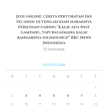
Judi online: Cerita pertobatan eks
pecandu di tengah kian maraknya
perjudian daring ‘Kalau ada niat
gampang, tapi bagaimana kalau
bandarnya dilindungi?’ BBC News
Indonesia
27/04/2026
AGOSTO 2026
D
S
T
Q
Q
S
S
1
2
3
4
5
6
7
8
9
10
11
12
13
14
15