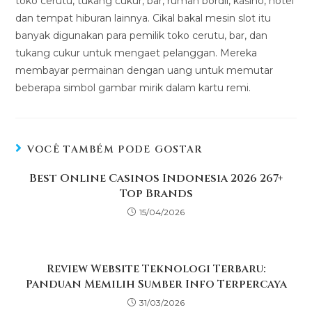
toko cerutu, tukang cukur, bar, rumah bordil, kasino, hotel
dan tempat hiburan lainnya. Cikal bakal mesin slot itu
banyak digunakan para pemilik toko cerutu, bar, dan
tukang cukur untuk mengaet pelanggan. Mereka
membayar permainan dengan uang untuk memutar
beberapa simbol gambar mirik dalam kartu remi.
VOCÊ TAMBÉM PODE GOSTAR
Best Online Casinos Indonesia 2026 267+
Top Brands
15/04/2026
Review Website Teknologi Terbaru:
Panduan Memilih Sumber Info Terpercaya
31/03/2026