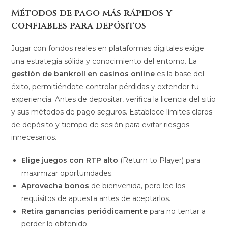
Métodos de pago más rápidos y
confiables para depósitos
Jugar con fondos reales en plataformas digitales exige
una estrategia sólida y conocimiento del entorno. La
gestión de bankroll en casinos online
es la base del
éxito, permitiéndote controlar pérdidas y extender tu
experiencia. Antes de depositar, verifica la licencia del sitio
y sus métodos de pago seguros. Establece límites claros
de depósito y tiempo de sesión para evitar riesgos
innecesarios.
Elige juegos con RTP alto
(Return to Player) para
maximizar oportunidades.
Aprovecha bonos
de bienvenida, pero lee los
requisitos de apuesta antes de aceptarlos.
Retira ganancias periódicamente
para no tentar a
perder lo obtenido.