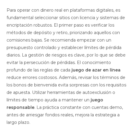
Para operar con dinero real en plataformas digitales, es
fundamental seleccionar sitios con licencia y sistemas de
encriptación robustos. El primer paso es verificar los
métodos de depósito y retiro, priorizando aquellos con
comisiones bajas. Se recomienda empezar con un
presupuesto controlado y establecer límites de pérdida
diarios. La gestión de riesgos es clave, por lo que se debe
evitar la persecución de pérdidas. El conocimiento
profundo de las reglas de cada
juego de azar en línea
reduce errores costosos. Además, revisar los términos de
los bonos de bienvenida evita sorpresas con los requisitos
de apuesta. Utilizar herramientas de autoexclusión o
límites de tiempo ayuda a mantener un
juego
responsable
. La práctica constante con cuentas demo,
antes de arriesgar fondos reales, mejora la estrategia a
largo plazo.