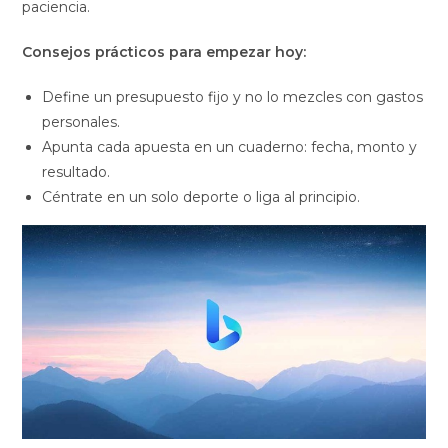
paciencia.
Consejos prácticos para empezar hoy:
Define un presupuesto fijo y no lo mezcles con gastos
personales.
Apunta cada apuesta en un cuaderno: fecha, monto y
resultado.
Céntrate en un solo deporte o liga al principio.