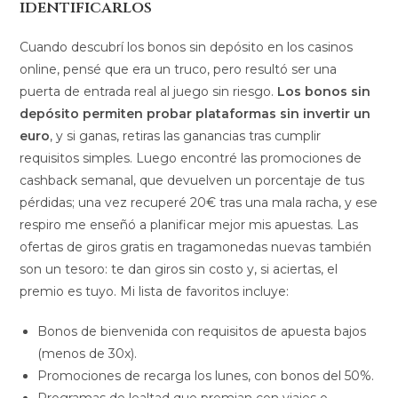
identificarlos
Cuando descubrí los bonos sin depósito en los casinos
online, pensé que era un truco, pero resultó ser una
puerta de entrada real al juego sin riesgo.
Los bonos sin
depósito permiten probar plataformas sin invertir un
euro
, y si ganas, retiras las ganancias tras cumplir
requisitos simples. Luego encontré las promociones de
cashback semanal, que devuelven un porcentaje de tus
pérdidas; una vez recuperé 20€ tras una mala racha, y ese
respiro me enseñó a planificar mejor mis apuestas. Las
ofertas de giros gratis en tragamonedas nuevas también
son un tesoro: te dan giros sin costo y, si aciertas, el
premio es tuyo. Mi lista de favoritos incluye:
Bonos de bienvenida con requisitos de apuesta bajos
(menos de 30x).
Promociones de recarga los lunes, con bonos del 50%.
Programas de lealtad que premian con viajes o