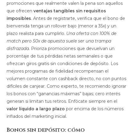
promociones que realmente valen la pena son aquellos
que ofrecen
ventajas tangibles sin requisitos
imposibles
. Antes de registrarte, verifica que el bono de
bienvenida tenga un rollover bajo (menor a 35x) y un
plazo realista para cumplirlo.
Una oferta con 100% de
match pero 50x de apuesta suele ser una trampa
disfrazada.
Prioriza promociones que devuelvan un
porcentaje de tus pérdidas netas semanales o que
ofrezcan giros gratis sin condiciones de depósito. Los
mejores programas de fidelidad recompensan el
volumen constante con cashback directo, no con puntos
difíciles de canjear. Como experto, te recomiendo ignorar
los bonos con “ganancias máximas” bajas; cero interés
generan si limitan tus retiros. Enfócate siempre en el
valor líquido a largo plazo
por encima de los números
inflados del marketing inicial.
Bonos sin depósito: cómo