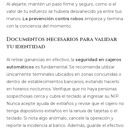
Al alejarte, mantén un paso firme y seguro, como si el
valor de tu esfuerzo se hubiera desvanecido ya entre tus
manos.
La prevención contra robos
empieza y termina
con la conciencia del momento.
Documentos necesarios para validar
tu identidad
Al retirar ganancias en efectivo, la
seguridad en cajeros
automáticos
es fundamental. Se recomienda utilizar
únicamente terminales ubicados en zonas concurridas o
dentro de establecimientos bancarios, evitando hacerlo
en horarios nocturnos. Verifique que no haya personas
sospechosas cerca y cubra el teclado al ingresar su NIP.
Nunca acepte ayuda de extraños y revise que el cajero no
tenga dispositivos extraños en la ranura de tarjetas o el
teclado. Si nota algo anómalo, cancele la operación y
reporte la incidencia al banco. Además, guarde el efectivo