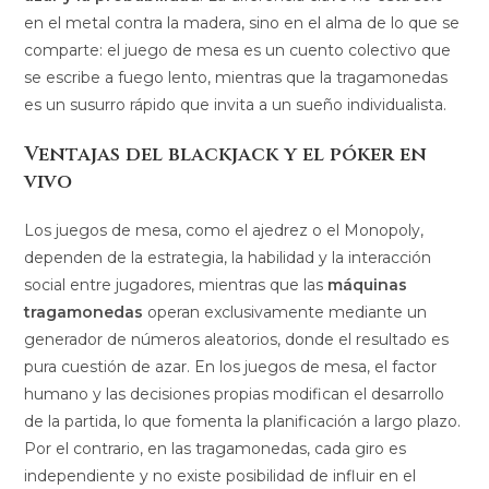
en el metal contra la madera, sino en el alma de lo que se
comparte: el juego de mesa es un cuento colectivo que
se escribe a fuego lento, mientras que la tragamonedas
es un susurro rápido que invita a un sueño individualista.
Ventajas del blackjack y el póker en
vivo
Los juegos de mesa, como el ajedrez o el Monopoly,
dependen de la estrategia, la habilidad y la interacción
social entre jugadores, mientras que las
máquinas
tragamonedas
operan exclusivamente mediante un
generador de números aleatorios, donde el resultado es
pura cuestión de azar. En los juegos de mesa, el factor
humano y las decisiones propias modifican el desarrollo
de la partida, lo que fomenta la planificación a largo plazo.
Por el contrario, en las tragamonedas, cada giro es
independiente y no existe posibilidad de influir en el