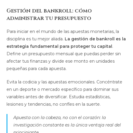
Gestión del bankroll: cómo
administrar tu presupuesto
Para iniciar en el mundo de las apuestas monetarias, la
disciplina es tu mejor aliada.
La gestión de bankroll es la
estrategia fundamental para proteger tu capital
.
Define un presupuesto mensual que puedas perder sin
afectar tus finanzas y divide ese monto en unidades
pequeñas para cada apuesta.
Evita la codicia y las apuestas emocionales. Concéntrate
en un deporte o mercado específico para dominar sus
variables antes de diversificar. Estudia estadísticas,
lesiones y tendencias, no confíes en la suerte.
Apuesta con la cabeza, no con el corazón: la
investigación constante es la única ventaja real del
principiante.