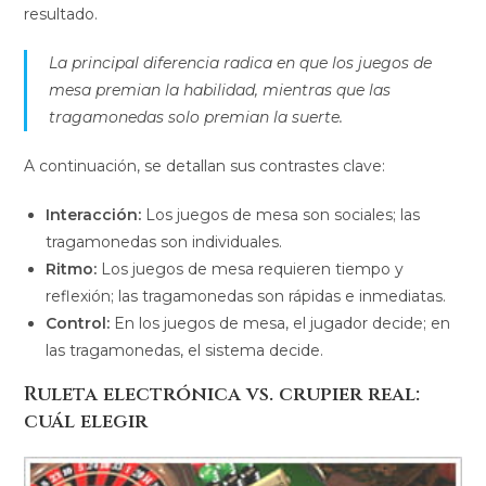
resultado.
La principal diferencia radica en que los juegos de
mesa premian la habilidad, mientras que las
tragamonedas solo premian la suerte.
A continuación, se detallan sus contrastes clave:
Interacción:
Los juegos de mesa son sociales; las
tragamonedas son individuales.
Ritmo:
Los juegos de mesa requieren tiempo y
reflexión; las tragamonedas son rápidas e inmediatas.
Control:
En los juegos de mesa, el jugador decide; en
las tragamonedas, el sistema decide.
Ruleta electrónica vs. crupier real:
cuál elegir