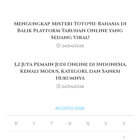
Mengungkap Misteri Toto911: Rahasia di
Balik Platform Taruhan Online yang
Sedang Viral!
24/04/2026
3,2 Juta Pemain Judi Online di Indonesia,
Kenali Modus, Kategori, dan Sanksi
Hukumnya
24/04/2026
AGOSTO 2026
D
S
T
Q
Q
S
S
1