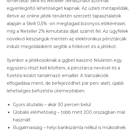
ismertebb Skrill és Neteller felhasználói azonnali
egyenlegöltő lehetőséget kapnak. Az üzleti mintapéldák,
illetve az online játék területén szerzett tapasztalatok
alapján a Skrill 0,5% -on megtagad bizonyos előkéréssel,
míg a Neteller 2% kimutatási díjat számít fel. Az ügyfelek
növekvő készségük mentén az elektronikus pénztárcák
induló megoldásként segítik a fiókécet és a játékot.
Ilyenkor a játékosoknak a ggbet kaszinó felületén egy
egyszerű részt kell kitölteni, a pénztárca nevével és a
fizetési kódot tartalmazó emaillel. A tranzakciók
elfogadása ment, de befejeződhet pár perc alatt, újabb
lehetséges befizetési ütemezésben.
Gyors átutalás – akár 30 percen belül
Globális elérhetőség – több mint 200 országban már
használt
Rugalmasság – helyi bankszámla nélkül is működnek