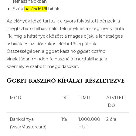
felhasználókban
Szűk
határidőtől
hibák
Az előnyök közé tartozik a gyors folyósított pénzek, a
megbízható felhasználói felületek és a szegmensmintá
´k, míg a hátrányok között a magas díjak, a lehetséges
áshivák és az időszakos elérhetőség állnak.
Összességében a ggbet kaszinó
ggbet casino
kínálatában minden felhasználó megtalálhatja a
személyre szabott megoldásokat.
Ggbet kaszinó kínálat részletezve
MÓD
DÍJ
LIMIT
ÁTVITELI
IDŐ
Bankkártya
1%
1.000.000
2 óra
(Visa/Mastercard)
HUF