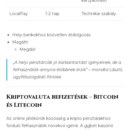
kártyaolvasó
LocalPay
1-2 nap
Technikai szabály
Helyi bankokhoz közvetlen átdolgozás
Magáth
Megdőr
„A helyi pénztárcák jó karbantartást igényelnek, de a
felhasználók annyira élőbbnek érzik” – mondta László,
ügyfélszolgálati főnöke.
Kriptovaluta befizetések – Bitcoin
és Litecoin
Az online játékörök közösség a kripto pénztárakhoz
forduló felhasználók növekvő igéné. A ggbet kaszinó