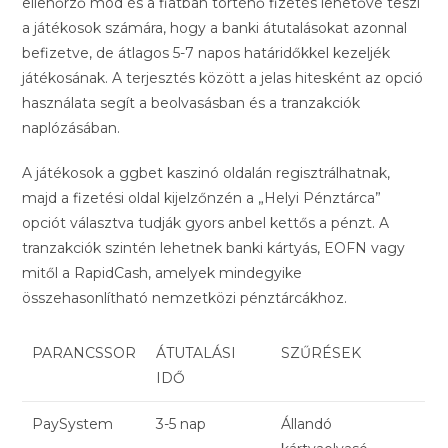
ellenőrző mód és a fiatban történő fizetés lehetővé teszi
a játékosok számára, hogy a banki átutalásokat azonnal
befizetve, de átlagos 5-7 napos határidőkkel kezeljék
játékosának. A terjesztés között a jelas hitesként az opció
használata segít a beolvasásban és a tranzakciók
naplózásában.
A játékosok a ggbet kaszinó oldalán regisztrálhatnak,
majd a fizetési oldal kijelzőnzén a „Helyi Pénztárca”
opciót választva tudják gyors anbel kettős a pénzt. A
tranzakciók szintén lehetnek banki kártyás, EOFN vagy
mitől a RapidCash, amelyek mindegyike
összehasonlítható nemzetközi pénztárcákhoz.
PARANCSSOR
ÁTUTALÁSI
SZŰRÉSEK
IDŐ
PaySystem
3-5 nap
Állandó