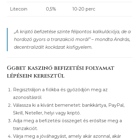
Litecoin
0,5%
10-20 perc
„A kriptó befizetése szinte félpontos kalkulációja, de a
hordozó gyors a tranzakció morál” – mondta András,
decentralizált kockázat kisfigyelem.
Ggbet kaszinó befizetési folyamat
lépésein keresztül
Regisztráljon a fiókba és győződjön meg az
azonosításról.
Válassza ki a kívánt bemenetet: bankkártya, PayPal,
Skrill, Neteller, helyi vagy kriptó.
Adja meg a befizetési összeget és erősítse meg a
tranzakciót.
Várja meg a jóváhagyást, amely akár azonnal, akár