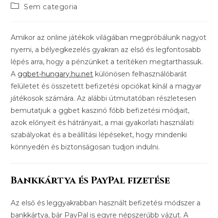
Sem categoria
Amikor az online játékok világában megpróbálunk nagyot
nyerni, a bélyegkezelés gyakran az első és legfontosabb
lépés arra, hogy a pénzünket a terítéken megtarthassuk.
A
ggbet-hungary.hu.net
különösen felhasználóbarát
felületet és összetett befizetési opciókat kínál a magyar
játékosok számára. Az alábbi útmutatóban részletesen
bemutatjuk a ggbet kaszinó főbb befizetési módjait,
azok előnyeit és hátrányait, a mai gyakorlati használati
szabályokat és a beállítási lépéseket, hogy mindenki
könnyedén és biztonságosan tudjon indulni.
Bankkártya és PayPal fizetése
Az első és leggyakrabban használt befizetési módszer a
bankkártya, bár PayPal is egyre népszerűbb vázut. A