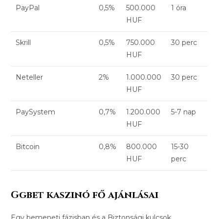
PayPal
0,5%
500.000
1 óra
HUF
Skrill
0,5%
750.000
30 perc
HUF
Neteller
2%
1.000.000
30 perc
HUF
PaySystem
0,7%
1.200.000
5-7 nap
HUF
Bitcoin
0,8%
800.000
15-30
HUF
perc
Ggbet kaszinó fő ajánlásai
Egy bemeneti fázisban és a Biztonsági kulcsok