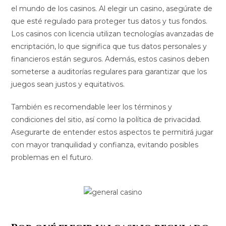
el mundo de los casinos. Al elegir un casino, asegúrate de
que esté regulado para proteger tus datos y tus fondos.
Los casinos con licencia utilizan tecnologías avanzadas de
encriptación, lo que significa que tus datos personales y
financieros están seguros. Además, estos casinos deben
someterse a auditorías regulares para garantizar que los
juegos sean justos y equitativos.
También es recomendable leer los términos y
condiciones del sitio, así como la política de privacidad.
Asegurarte de entender estos aspectos te permitirá jugar
con mayor tranquilidad y confianza, evitando posibles
problemas en el futuro.