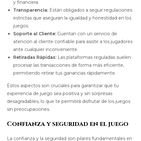
y financiera.
Transparencia:
Están obligados a seguir regulaciones
estrictas que aseguran la igualdad y honestidad en los
juegos.
Soporte al Cliente:
Cuentan con un servicio de
atención al cliente confiable para asistir a los jugadores
ante cualquier inconveniente.
Retiradas Rápidas:
Las plataformas reguladas suelen
procesar las transacciones de forma más eficiente,
permitiendo retirar tus ganancias rápidamente.
Estos aspectos son cruciales para garantizar que tu
experiencia de juego sea positiva y sin sorpresas
desagradables, lo que te permitirá disfrutar de los juegos
sin preocupaciones.
Confianza y seguridad en el juego
La confianza y la seguridad son pilares fundamentales en