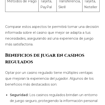
Métodos de Pago
Tarjeta,
Transferencia,
Tarjeta,
PayPal
Skrill
Neteller
Comparar estos aspectos te permitirá tomar una decisión
informada sobre el casino que mejor se adapta a tus
necesidades, asegurando así una experiencia de juego
más satisfactoria.
Beneficios de jugar en casinos
regulados
Optar por un casino regulado tiene múltiples ventajas
que mejoran la experiencia del jugador. Algunos de los
beneficios más destacados son:
Seguridad:
Los casinos regulados brindan un entorno
de juego seguro, protegiendo la información personal