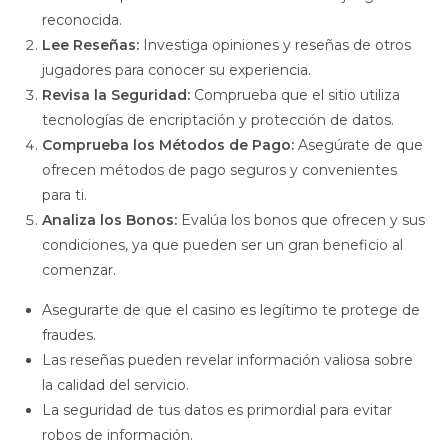
reconocida.
Lee Reseñas:
Investiga opiniones y reseñas de otros
jugadores para conocer su experiencia.
Revisa la Seguridad:
Comprueba que el sitio utiliza
tecnologías de encriptación y protección de datos.
Comprueba los Métodos de Pago:
Asegúrate de que
ofrecen métodos de pago seguros y convenientes
para ti.
Analiza los Bonos:
Evalúa los bonos que ofrecen y sus
condiciones, ya que pueden ser un gran beneficio al
comenzar.
Asegurarte de que el casino es legítimo te protege de
fraudes.
Las reseñas pueden revelar información valiosa sobre
la calidad del servicio.
La seguridad de tus datos es primordial para evitar
robos de información.