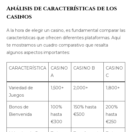
Análisis de características de los
casinos
A la hora de elegir un casino, es fundamental comparar las
características que ofrecen diferentes plataformas. Aquí
te mostramos un cuadro comparativo que resalta
algunos aspectos importantes:
CARACTERÍSTICA
CASINO
CASINO B
CASINO
A
C
Variedad de
1,500+
2,000+
1,800+
Juegos
Bonos de
100%
150% hasta
200%
Bienvenida
hasta
€500
hasta
€300
€250