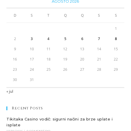
AGOSTO 2026
D
S
T
Q
Q
S
S
1
2
3
4
5
6
7
8
9
10
11
12
13
14
15
16
17
18
19
20
21
22
23
24
25
26
27
28
29
30
31
« jul
Recent Posts
Tikitaka Casino vodič: sigurni načini za brze uplate i
isplate