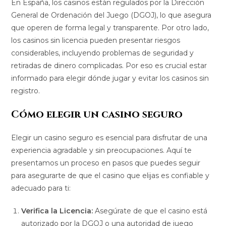
En España, los casinos están regulados por la Dirección
General de Ordenación del Juego (DGOJ), lo que asegura
que operen de forma legal y transparente. Por otro lado,
los casinos sin licencia pueden presentar riesgos
considerables, incluyendo problemas de seguridad y
retiradas de dinero complicadas. Por eso es crucial estar
informado para elegir dónde jugar y evitar los casinos sin
registro.
Cómo elegir un casino seguro
Elegir un casino seguro es esencial para disfrutar de una
experiencia agradable y sin preocupaciones. Aquí te
presentamos un proceso en pasos que puedes seguir
para asegurarte de que el casino que elijas es confiable y
adecuado para ti:
Verifica la Licencia:
Asegúrate de que el casino está
autorizado por la DGOJ o una autoridad de juego