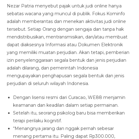
Nezar Patria menyebut pajak untuk judi online hanya
sebatas wacana yang muncul di publik. Fokus Kominfo
adalah memberantas dan menekan aktivitas judi online
tersebut. Setiap Orang dengan sengaja dan tanpa hak
mendistribusikan, mentransmisikan, dan/atau membuat
dapat diaksesnya Informasi atau Dokumen Elektronik
yang memiliki muatan perjudian. Akan tetapi, pemberian
izin penyelenggaraan segala bentuk dan jenis perjudian
adalah dilarang, dan pemerintah Indonesia
mengupayakan penghapusan segala bentuk dan jenis
perjudian di seluruh wilayah Indonesia.
Dengan lisensi resmi dari Curacao, WE88 menjamin
keamanan dan keadilan dalam setiap permainan.
Setelah itu, seorang psikolog baru bisa memberikan
terapi perilaku kognitif.
“Menangnya jarang dan nggak pernah sebesar
menang pertama itu. Paling dapat Rp300.000,