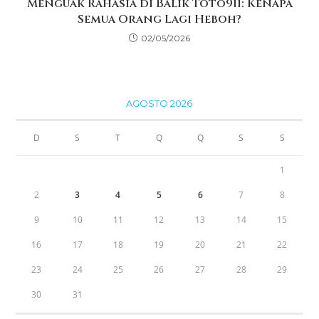
Menguak Rahasia di Balik Toto911: Kenapa
Semua Orang Lagi Heboh?
02/05/2026
AGOSTO 2026
D
S
T
Q
Q
S
S
1
2
3
4
5
6
7
8
9
10
11
12
13
14
15
16
17
18
19
20
21
22
23
24
25
26
27
28
29
30
31