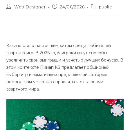
Web Designer
24/06/2026
public
Казино стало настоящим хитом среди любителей
азартных игр. В 2026 году игроки ищут способы
увеличить свои выигрыши и узнать о лучших бонусах. В
этом контексте
Пинап
КЗ предлагает обширный
выбор игр и заманчивых предложений, которые
помогут вам успешно справляться с вызовами
азартного мира.