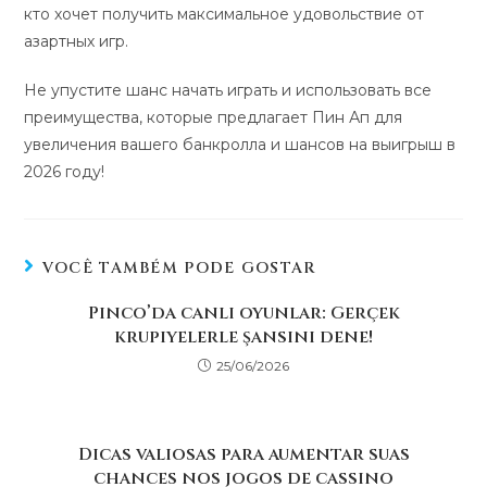
кто хочет получить максимальное удовольствие от
азартных игр.
Не упустите шанс начать играть и использовать все
преимущества, которые предлагает Пин Ап для
увеличения вашего банкролла и шансов на выигрыш в
2026 году!
VOCÊ TAMBÉM PODE GOSTAR
Pinco’da canlı oyunlar: Gerçek
krupiyelerle şansını dene!
25/06/2026
Dicas valiosas para aumentar suas
chances nos jogos de cassino