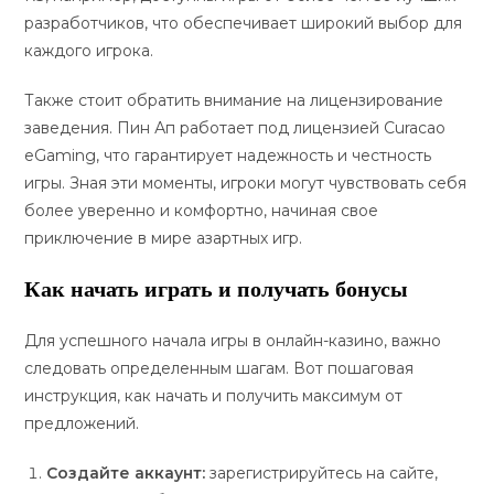
разработчиков, что обеспечивает широкий выбор для
каждого игрока.
Также стоит обратить внимание на лицензирование
заведения. Пин Ап работает под лицензией Curacao
eGaming, что гарантирует надежность и честность
игры. Зная эти моменты, игроки могут чувствовать себя
более уверенно и комфортно, начиная свое
приключение в мире азартных игр.
Как начать играть и получать бонусы
Для успешного начала игры в онлайн-казино, важно
следовать определенным шагам. Вот пошаговая
инструкция, как начать и получить максимум от
предложений.
Создайте аккаунт:
зарегистрируйтесь на сайте,