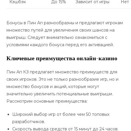
Кэшбэк
До 15%
Зависит от игры
Нет
Бонусы в Пин Ап разнообразны и предлагают игрокам
множество путей для увеличения своих шансов на
выигрыш. Следует внимательно ознакомиться с
условиями каждого бонуса перед его активацией.
Ключевые преимущества онлайн-казино
Пин Ап КЗ предлагает множество преимуществ для
своих игроков. Это не только разнообразие игр, но и
множество бонусов и акций, которые могут
значительно увеличить потенциальные выигрыши.
Рассмотрим основные преимущества:
Широкий выбор игр от более чем 50 топовых
разработчиков.
Скорость вывода средств от 15 минут до 24 часов.