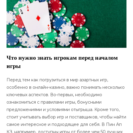
Что нужно знать игрокам перед началом
игры
Перед тем как погрузиться в мир азартных игр,
особенно в онлайн-казино, важно понимать несколько
ключевых аспектов. Во-первых, необходимо
ознакомиться с правилами игры, бонусными
предложениями и условиями отыгрыша. Кроме того,
стоит учитывать выбор игр и поставщиков, чтобы найти
самое интересное и подходящее для себя. В Пин Ап
КЗ, например, доступны игры от более чем 50 лучших