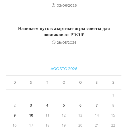
02/06/2026
Начинаем путь в азартные игры советы для
новичков от Pinup
28/05/2026
AGOSTO 2026
D
S
T
Q
Q
S
S
1
2
3
4
5
6
7
8
9
10
11
12
13
14
15
16
17
18
19
20
21
22