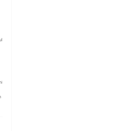
ul
mi
n