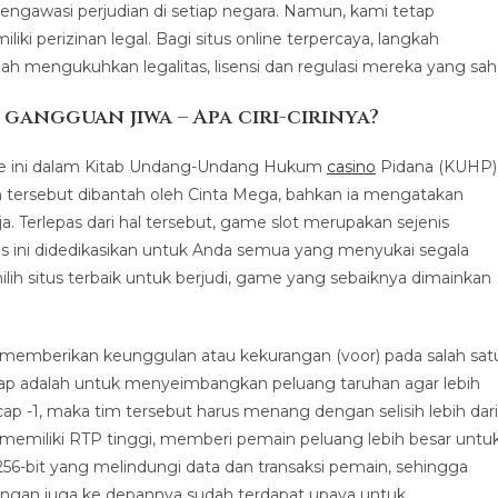
gawasi perjudian di setiap negara. Namun, kami tetap
 perizinan legal. Bagi situs online terpercaya, langkah
lah mengukuhkan legalitas, lisensi dan regulasi mereka yang sah
gangguan jiwa – Apa ciri-cirinya?
ne ini dalam Kitab Undang-Undang Hukum
casino
Pidana (KUHP)
n tersebut dibantah oleh Cinta Mega, bahkan ia mengatakan
. Terlepas dari hal tersebut, game slot merupakan sejenis
tus ini didedikasikan untuk Anda semua yang menyukai segala
h situs terbaik untuk berjudi, game yang sebaiknya dimainkan
g memberikan keunggulan atau kekurangan (voor) pada salah sat
icap adalah untuk menyeimbangkan peluang taruhan agar lebih
icap -1, maka tim tersebut harus menang dengan selisih lebih dari
 memiliki RTP tinggi, memberi pemain peluang lebih besar untu
56-bit yang melindungi data dan transaksi pemain, sehingga
angan juga ke depannya sudah terdapat upaya untuk