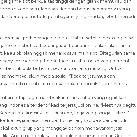
gai game slot berkualitas tinggi dengan grafik memukau dan
bermain yang seru, lengkap dengan bonus dan promosi yang
dan berbagai metode pembayaran yang mudah, 1xbet menjadi
 menjadi perbincangan hangat. Hal itu setelah belakangan sal
e tersebut saat sedang rapat paripurna. “Jalan-jalan sama
, kalau obrolan nggak menarik saya main slot. Ditegurlah sama
tersenyum mengingat perkataan itu. Jika mesin yang berhenti
mbentuk pola tertentu, secara otomatis menang. Untuk
a memakai akun media sosial. “Tidak terjerumus dan
iknya malah membuat mereka makin terpuruk,” tutur Alfons.
uhan tetapi juga memberikan nilai tambah yang signifikan.
 Indonesia teridentifikasi terjerat judi online. “Mestinya begitu
rena kata kuncinya di judi online, kerja yang sangat teknis.”
 kedua negara bisa membantu menangkap para bandar judi
k sekali akun grup yang mengajak bahkan menawarkan jasa
 Jika Anda mengetik kata judi online di mesin pencari Google