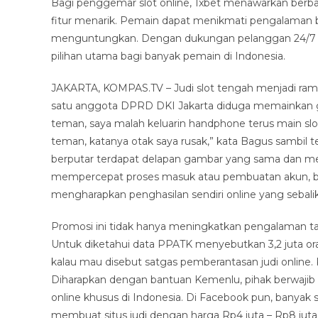
Bagi penggemar slot online, 1xbet menawarkan berba
fitur menarik. Pemain dapat menikmati pengalaman 
menguntungkan. Dengan dukungan pelanggan 24/7 
pilihan utama bagi banyak pemain di Indonesia.
JAKARTA, KOMPAS.TV – Judi slot tengah menjadi ramai
satu anggota DPRD DKI Jakarta diduga memainkan gam
teman, saya malah keluarin handphone terus main slot
teman, katanya otak saya rusak,” kata Bagus sambil 
berputar terdapat delapan gambar yang sama dan me
mempercepat proses masuk atau pembuatan akun, bis
mengharapkan penghasilan sendiri online yang sebal
Promosi ini tidak hanya meningkatkan pengalaman tar
Untuk diketahui data PPATK menyebutkan 3,2 juta orang
kalau mau disebut satgas pemberantasan judi online. Ka
Diharapkan dengan bantuan Kemenlu, pihak berwajib
online khusus di Indonesia. Di Facebook pun, banya
membuat situs judi dengan harga Rp4 juta – Rp8 juta.