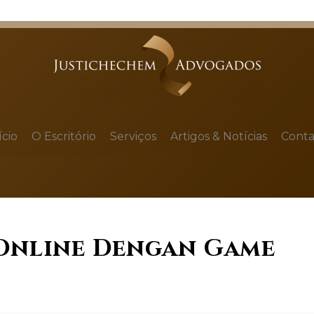
ício
O Escritório
Serviços
Artigos & Notícias
Conta
 Online Dengan Game