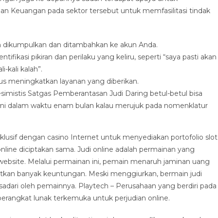
 Keuangan pada sektor tersebut untuk memfasilitasi tindak
 dikumpulkan dan ditambahkan ke akun Anda.
ntifikasi pikiran dan perilaku yang keliru, seperti “saya pasti akan
-kali kalah”.
rus meningkatkan layanan yang diberikan.
simistis Satgas Pemberantasan Judi Daring betul-betul bisa
ini dalam waktu enam bulan kalau merujuk pada nomenklatur
sif dengan casino Internet untuk menyediakan portofolio slot
nline diciptakan sama. Judi online adalah permainan yang
 website. Melalui permainan ini, pemain menaruh jaminan uang
atkan banyak keuntungan. Meski menggiurkan, bermain judi
isadari oleh pemainnya. Playtech – Perusahaan yang berdiri pada
perangkat lunak terkemuka untuk perjudian online.