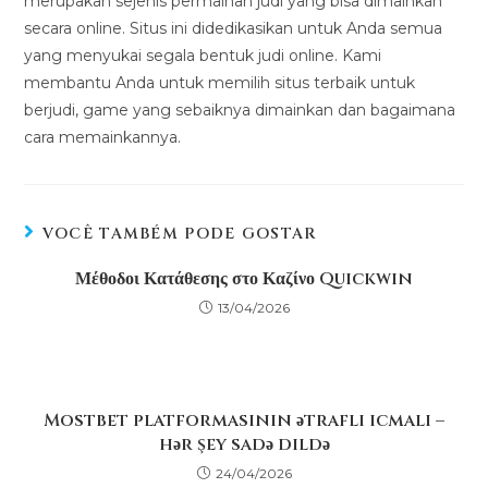
merupakan sejenis permainan judi yang bisa dimainkan
secara online. Situs ini didedikasikan untuk Anda semua
yang menyukai segala bentuk judi online. Kami
membantu Anda untuk memilih situs terbaik untuk
berjudi, game yang sebaiknya dimainkan dan bagaimana
cara memainkannya.
VOCÊ TAMBÉM PODE GOSTAR
Μέθοδοι Κατάθεσης στο Καζίνο Quickwin
13/04/2026
Mostbet platformasının ətraflı icmalı –
hər şey sadə dildə
24/04/2026