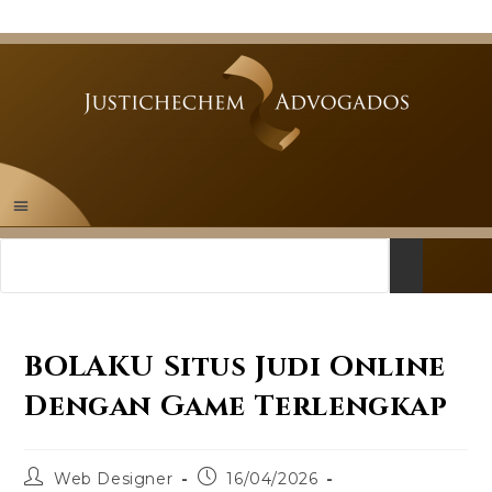
BOLAKU Situs Judi Online
Dengan Game Terlengkap
Web Designer
16/04/2026