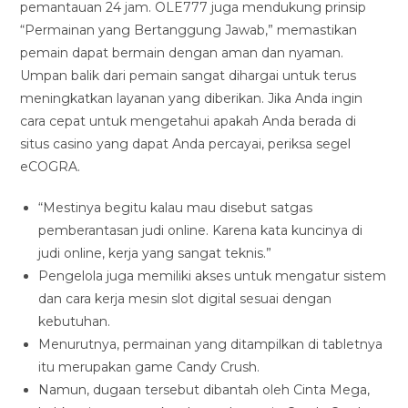
pemantauan 24 jam. OLE777 juga mendukung prinsip
“Permainan yang Bertanggung Jawab,” memastikan
pemain dapat bermain dengan aman dan nyaman.
Umpan balik dari pemain sangat dihargai untuk terus
meningkatkan layanan yang diberikan. Jika Anda ingin
cara cepat untuk mengetahui apakah Anda berada di
situs casino yang dapat Anda percayai, periksa segel
eCOGRA.
“Mestinya begitu kalau mau disebut satgas
pemberantasan judi online. Karena kata kuncinya di
judi online, kerja yang sangat teknis.”
Pengelola juga memiliki akses untuk mengatur sistem
dan cara kerja mesin slot digital sesuai dengan
kebutuhan.
Menurutnya, permainan yang ditampilkan di tabletnya
itu merupakan game Candy Crush.
Namun, dugaan tersebut dibantah oleh Cinta Mega,