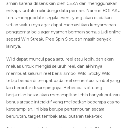
aman karena dilisensikan oleh CEZA dan menggunakan
enkripsi untuk melindungi data pemain. Namun BOLAKU
terus mengupdate segala event yang akan diadakan
setiap waktu nya agar dapat memastikan kenyamanan
penggemar bola agar nyaman bermain semua judi online
seperti Win Streak, Free Spin Slot, dan masih banyak
lainnya.
Wild dapat muncul pada satu reel atau lebih, dan akan
meluas untuk mengisi seluruh reel, dan akhirnya
membuat seluruh reel berisi simbol Wild. Sticky Wild
tetap berada di tempat pada reel sementara simbol yang
lain berputar di sampingnya. Beberapa slot uang
berjumlah besar akan menampilkan lebih banyak putaran
bonus arcade interaktif yang melibatkan beberapa
casino
keterampilan. Ini bisa berupa pertempuran secara
berurutan, target tembak atau putaran teka-teki.