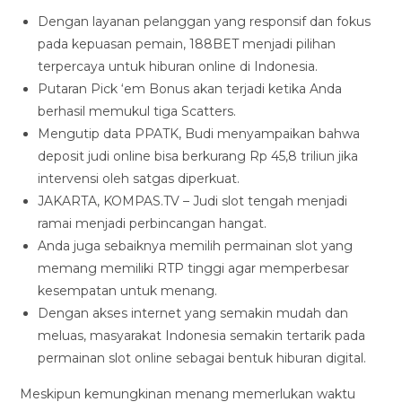
Dengan layanan pelanggan yang responsif dan fokus
pada kepuasan pemain, 188BET menjadi pilihan
terpercaya untuk hiburan online di Indonesia.
Putaran Pick ‘em Bonus akan terjadi ketika Anda
berhasil memukul tiga Scatters.
Mengutip data PPATK, Budi menyampaikan bahwa
deposit judi online bisa berkurang Rp 45,8 triliun jika
intervensi oleh satgas diperkuat.
JAKARTA, KOMPAS.TV – Judi slot tengah menjadi
ramai menjadi perbincangan hangat.
Anda juga sebaiknya memilih permainan slot yang
memang memiliki RTP tinggi agar memperbesar
kesempatan untuk menang.
Dengan akses internet yang semakin mudah dan
meluas, masyarakat Indonesia semakin tertarik pada
permainan slot online sebagai bentuk hiburan digital.
Meskipun kemungkinan menang memerlukan waktu