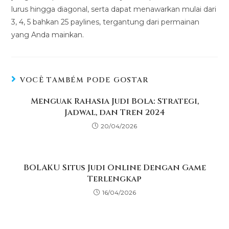
lurus hingga diagonal, serta dapat menawarkan mulai dari
3, 4, 5 bahkan 25 paylines, tergantung dari permainan
yang Anda mainkan.
VOCÊ TAMBÉM PODE GOSTAR
Menguak Rahasia Judi Bola: Strategi,
Jadwal, dan Tren 2024
20/04/2026
BOLAKU Situs Judi Online Dengan Game
Terlengkap
16/04/2026