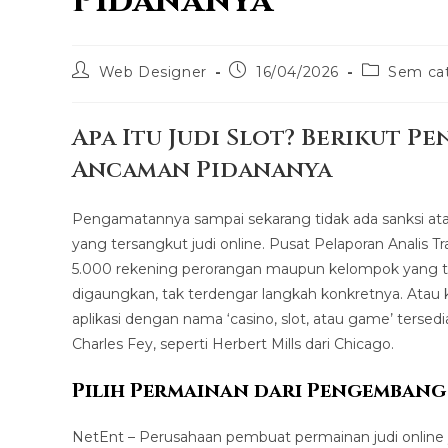
Pidananya
Web Designer
16/04/2026
Sem cat
Apa Itu Judi Slot? Berikut Pe
Ancaman Pidananya
Pengamatannya sampai sekarang tidak ada sanksi ata
yang tersangkut judi online. Pusat Pelaporan Anali
5.000 rekening perorangan maupun kelompok yang terk
digaungkan, tak terdengar langkah konkretnya. Atau ke
aplikasi dengan nama ‘casino, slot, atau game’ terse
Charles Fey, seperti Herbert Mills dari Chicago.
Pilih Permainan dari Pengembang
NetEnt – Perusahaan pembuat permainan judi online 