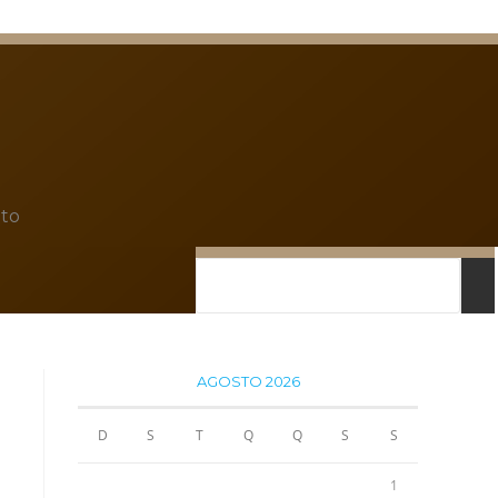
to
AGOSTO 2026
D
S
T
Q
Q
S
S
1