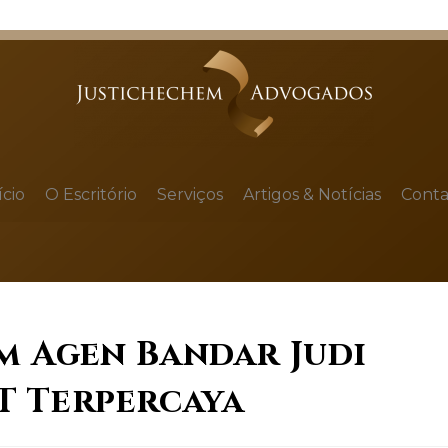
ício
O Escritório
Serviços
Artigos & Notícias
Conta
m Agen Bandar Judi
T Terpercaya