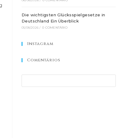
06/08/2026
/
0 COMENTÁRIO
g
Die wichtigsten Glücksspielgesetze in
Deutschland Ein Überblick
05/08/2026
/
0 COMENTÁRIO
Instagram
Comentários