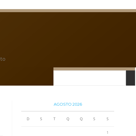
to
AGOSTO 2026
D
S
T
Q
Q
S
S
1