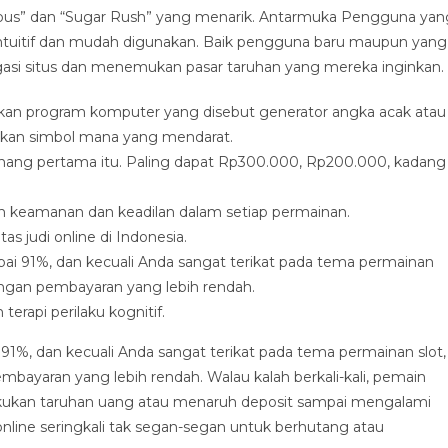
lympus” dan “Sugar Rush” yang menarik. Antarmuka Pengguna yan
tuitif dan mudah digunakan. Baik pengguna baru maupun yang
i situs dan menemukan pasar taruhan yang mereka inginkan.
an program komputer yang disebut generator angka acak atau
kan simbol mana yang mendarat.
ang pertama itu. Paling dapat Rp300.000, Rp200.000, kadang
n keamanan dan keadilan dalam setiap permainan.
 judi online di Indonesia.
pai 91%, dan kecuali Anda sangat terikat pada tema permainan
dengan pembayaran yang lebih rendah.
terapi perilaku kognitif.
 91%, dan kecuali Anda sangat terikat pada tema permainan slot,
bayaran yang lebih rendah. Walau kalah berkali-kali, pemain
lakukan taruhan uang atau menaruh deposit sampai mengalami
online seringkali tak segan-segan untuk berhutang atau