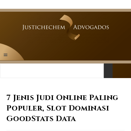
7 Jenis Judi Online Paling
Populer, Slot Dominasi
GoodStats Data