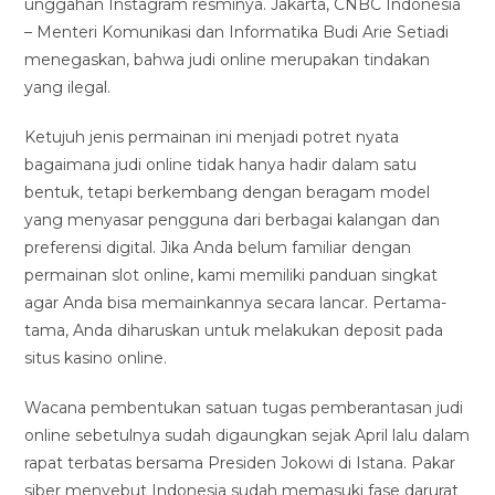
unggahan Instagram resminya. Jakarta, CNBC Indonesia
– Menteri Komunikasi dan Informatika Budi Arie Setiadi
menegaskan, bahwa judi online merupakan tindakan
yang ilegal.
Ketujuh jenis permainan ini menjadi potret nyata
bagaimana judi online tidak hanya hadir dalam satu
bentuk, tetapi berkembang dengan beragam model
yang menyasar pengguna dari berbagai kalangan dan
preferensi digital. Jika Anda belum familiar dengan
permainan slot online, kami memiliki panduan singkat
agar Anda bisa memainkannya secara lancar. Pertama-
tama, Anda diharuskan untuk melakukan deposit pada
situs kasino online.
Wacana pembentukan satuan tugas pemberantasan judi
online sebetulnya sudah digaungkan sejak April lalu dalam
rapat terbatas bersama Presiden Jokowi di Istana. Pakar
siber menyebut Indonesia sudah memasuki fase darurat