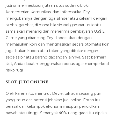
judi online meskipun jutaan situs sudah diblokir
Kementerian Komunikasi dan Informatika. Fey
mengubahnya dengan tiga silinder atau cakram dengan
simbol gambar, di mana bila simbol gambar tertentu
sama akan menang dan menerima pembayaran US$ 5.
Game yang dirancang Fey dioperasikan dengan
memasukan koin dan menghasilkan secara otomatis koin
juga, bukan kupon atau token yang ditukar dengan
segelas bir atau barang dagangan lainnya. Saat bermain
slot, Anda dapat menggunakan bonus agar memperkecil
risiko rugi.
slot judi online
Oleh karena itu, menurut Devie, tak ada seorang pun
yang imun dari potensi jebakan judi online. Entah itu
berasal dari kelompok ekonomi maupun pendidikan
bawah atau tinggi. Sebanyak 40% uang gadai itu dipakai