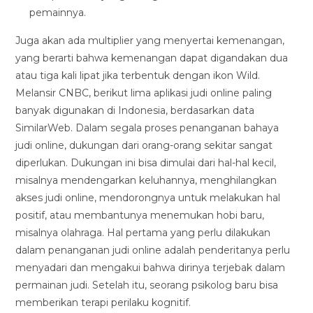
pemainnya.
Juga akan ada multiplier yang menyertai kemenangan,
yang berarti bahwa kemenangan dapat digandakan dua
atau tiga kali lipat jika terbentuk dengan ikon Wild.
Melansir CNBC, berikut lima aplikasi judi online paling
banyak digunakan di Indonesia, berdasarkan data
SimilarWeb. Dalam segala proses penanganan bahaya
judi online, dukungan dari orang-orang sekitar sangat
diperlukan. Dukungan ini bisa dimulai dari hal-hal kecil,
misalnya mendengarkan keluhannya, menghilangkan
akses judi online, mendorongnya untuk melakukan hal
positif, atau membantunya menemukan hobi baru,
misalnya olahraga. Hal pertama yang perlu dilakukan
dalam penanganan judi online adalah penderitanya perlu
menyadari dan mengakui bahwa dirinya terjebak dalam
permainan judi. Setelah itu, seorang psikolog baru bisa
memberikan terapi perilaku kognitif.