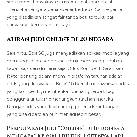
ragu karena banyaknya situs abal-abal, tapi setelah
mencoba ternyata benar-benar berbeda. Game-game
yang disediakan sangat fair tanpa bot, terbukti dari
banyaknya kemenangan saya.
Aliran judi online di 20 negara
Selain itu, BolaGG juga menyediakan aplikasi mobile yang
memungkinkan pengguna untuk memasang taruhan
kapan saja dan di mana saja. Odds KompetitifSalah satu
faktor penting dalam memilih platform taruhan adalah
odds yang ditawarkan. BolaGG dikenal menawarkan odds
yang kompetitif, memberikan peluang terbaik bagi
pengguna untuk memenangkan taruhan mereka.
Dengan odds yang lebih tinggi, potensi keuntungan
yang bisa diperoleh pun menjadi lebih besar.
Perputaran Judi “Online” di Indonesia
Mencapai Rp 600 Triliun, Duitnya Lari