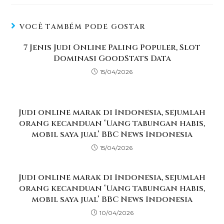
VOCÊ TAMBÉM PODE GOSTAR
7 Jenis Judi Online Paling Populer, Slot
Dominasi GoodStats Data
15/04/2026
Judi online marak di Indonesia, sejumlah
orang kecanduan ‘Uang tabungan habis,
mobil saya jual’ BBC News Indonesia
15/04/2026
Judi online marak di Indonesia, sejumlah
orang kecanduan ‘Uang tabungan habis,
mobil saya jual’ BBC News Indonesia
10/04/2026