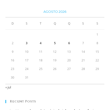
AGOSTO 2026
D
S
T
Q
Q
S
S
1
2
3
4
5
6
7
8
9
10
11
12
13
14
15
16
17
18
19
20
21
22
23
24
25
26
27
28
29
30
31
« jul
Recent Posts