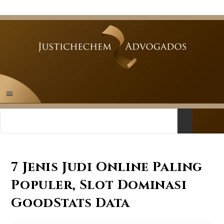
7 Jenis Judi Online Paling
Populer, Slot Dominasi
GoodStats Data