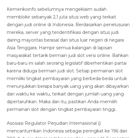
Kemenkoinfo sebelumnya mengeklaim sudah
memblokir sebanyak 2,1 juta situs web yang terkait
dengan judi online di Indonesia. Berdasarkan penelusuran
mereka, server yang teridentifikasi dengan situs judi
daring mayoritas berasal dari situs luar negeri di negara
Asia Tenggara. Hampir semua kalangan di lapisan
masyarakat tertarik bermain judi slot versi online. Bahkan
baru-baru ini salah seorang legislatif diberhentikan partai
karena diduga bermain judi slot. Setiap permainan slot
memiliki tingkat pembayaran yang berbeda-beda untuk
menunjukkan berapa banyak uang yang akan dibayarkan
dari waktu ke waktu, terkait dengan jumlah uang yang
dipertaruhkan. Maka dari itu, pastikan Anda memilih
permainan slot dengan tingkat pembayaran tinggi.
Asosiasi Regulator Perjudian Internasional ()
mencantumkan Indonesia sebagai peringkat ke 196 dari