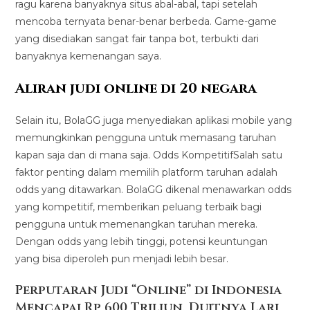
ragu karena banyaknya situs abal-abal, tapi setelah
mencoba ternyata benar-benar berbeda. Game-game
yang disediakan sangat fair tanpa bot, terbukti dari
banyaknya kemenangan saya.
Aliran judi online di 20 negara
Selain itu, BolaGG juga menyediakan aplikasi mobile yang
memungkinkan pengguna untuk memasang taruhan
kapan saja dan di mana saja. Odds KompetitifSalah satu
faktor penting dalam memilih platform taruhan adalah
odds yang ditawarkan. BolaGG dikenal menawarkan odds
yang kompetitif, memberikan peluang terbaik bagi
pengguna untuk memenangkan taruhan mereka.
Dengan odds yang lebih tinggi, potensi keuntungan
yang bisa diperoleh pun menjadi lebih besar.
Perputaran Judi “Online” di Indonesia
Mencapai Rp 600 Triliun, Duitnya Lari