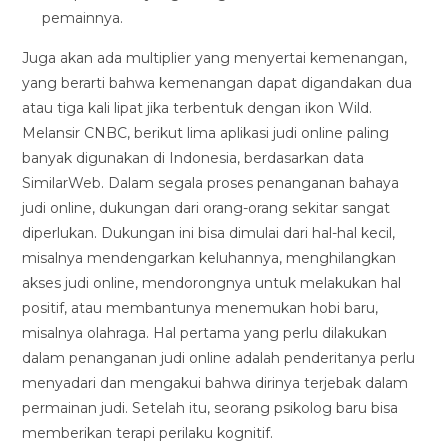
pemainnya.
Juga akan ada multiplier yang menyertai kemenangan,
yang berarti bahwa kemenangan dapat digandakan dua
atau tiga kali lipat jika terbentuk dengan ikon Wild.
Melansir CNBC, berikut lima aplikasi judi online paling
banyak digunakan di Indonesia, berdasarkan data
SimilarWeb. Dalam segala proses penanganan bahaya
judi online, dukungan dari orang-orang sekitar sangat
diperlukan. Dukungan ini bisa dimulai dari hal-hal kecil,
misalnya mendengarkan keluhannya, menghilangkan
akses judi online, mendorongnya untuk melakukan hal
positif, atau membantunya menemukan hobi baru,
misalnya olahraga. Hal pertama yang perlu dilakukan
dalam penanganan judi online adalah penderitanya perlu
menyadari dan mengakui bahwa dirinya terjebak dalam
permainan judi. Setelah itu, seorang psikolog baru bisa
memberikan terapi perilaku kognitif.