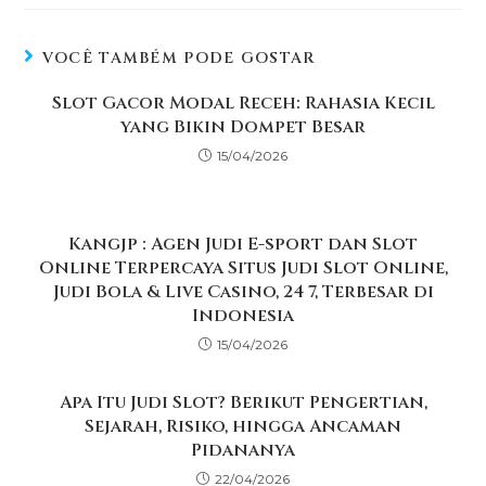
VOCÊ TAMBÉM PODE GOSTAR
Slot Gacor Modal Receh: Rahasia Kecil
yang Bikin Dompet Besar
15/04/2026
Kangjp : Agen Judi E-sport dan Slot
Online Terpercaya Situs Judi Slot Online,
Judi Bola & Live Casino, 24 7, Terbesar di
Indonesia
15/04/2026
Apa Itu Judi Slot? Berikut Pengertian,
Sejarah, Risiko, hingga Ancaman
Pidananya
22/04/2026