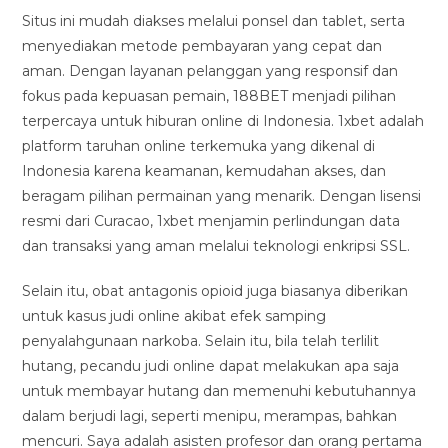
Situs ini mudah diakses melalui ponsel dan tablet, serta
menyediakan metode pembayaran yang cepat dan
aman. Dengan layanan pelanggan yang responsif dan
fokus pada kepuasan pemain, 188BET menjadi pilihan
terpercaya untuk hiburan online di Indonesia. 1xbet adalah
platform taruhan online terkemuka yang dikenal di
Indonesia karena keamanan, kemudahan akses, dan
beragam pilihan permainan yang menarik. Dengan lisensi
resmi dari Curacao, 1xbet menjamin perlindungan data
dan transaksi yang aman melalui teknologi enkripsi SSL.
Selain itu, obat antagonis opioid juga biasanya diberikan
untuk kasus judi online akibat efek samping
penyalahgunaan narkoba. Selain itu, bila telah terlilit
hutang, pecandu judi online dapat melakukan apa saja
untuk membayar hutang dan memenuhi kebutuhannya
dalam berjudi lagi, seperti menipu, merampas, bahkan
mencuri. Saya adalah asisten profesor dan orang pertama